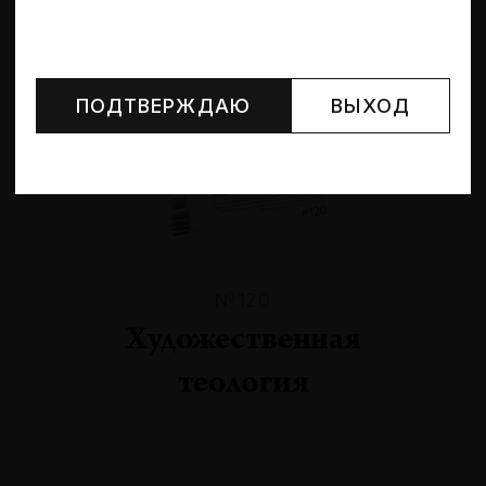
Могут упоминаться лица и организации, признанные
иноагентами или нежелательными в РФ —
реестр
Минюста
.
ПОДТВЕРЖДАЮ
ВЫХОД
№120
Художественная
теология