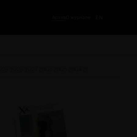
EN
Архив
О журнале
009
2008
2007
2006
2005
2004
2003
2002
2001
200