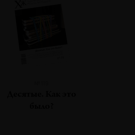
№119
Десятые. Как это
было?