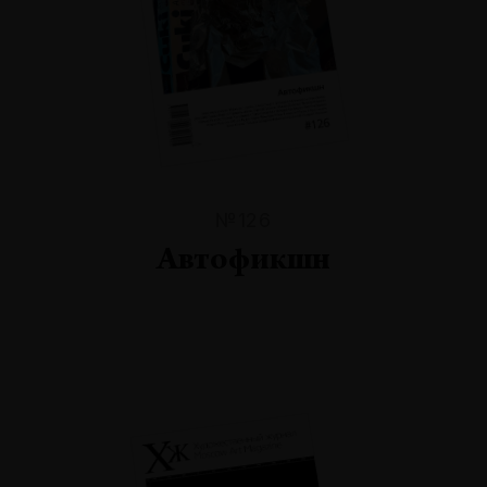
№126
Автофикшн