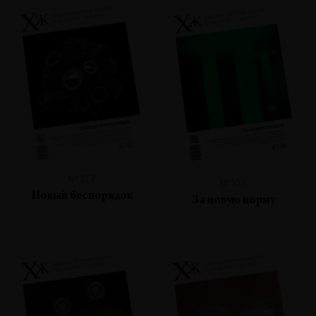
№107
№106
Новый беспорядок
За новую норму