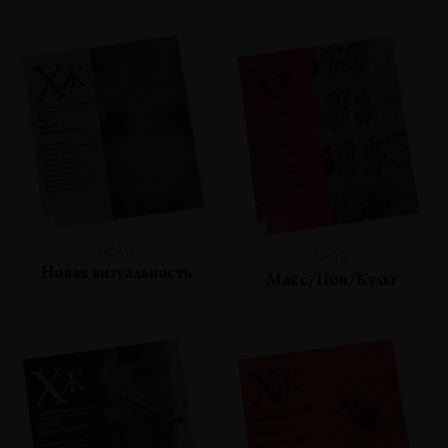
№40
№39
Новая визуальность
Масс/Поп/Культ