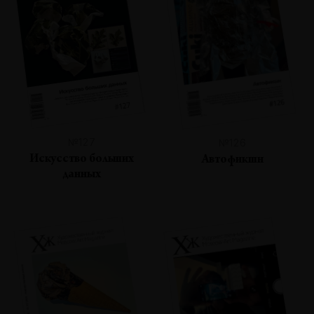
№127
№126
Искусство больших
Автофикшн
данных