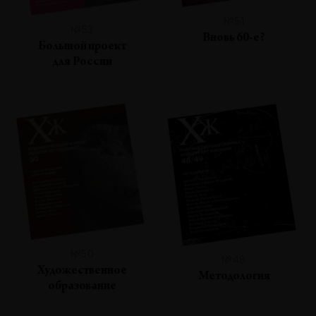
№51
№53
Вновь 60-е?
Большой проект
для России
№50
№48
Художественное
Методология
образование