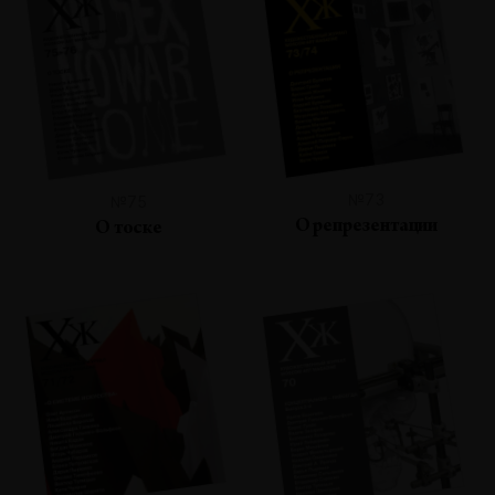
№73
№75
О репрезентации
О тоске