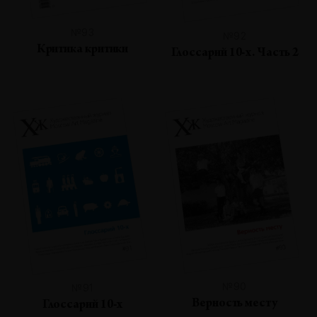
№93
№92
Критика критики
Глоссарий 10-х. Часть 2
№90
№91
Верность месту
Глоссарий 10-х