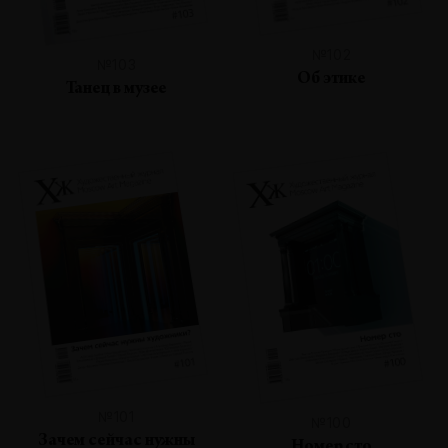
№102
№103
Об этике
Танец в музее
№101
№100
Зачем сейчас нужны