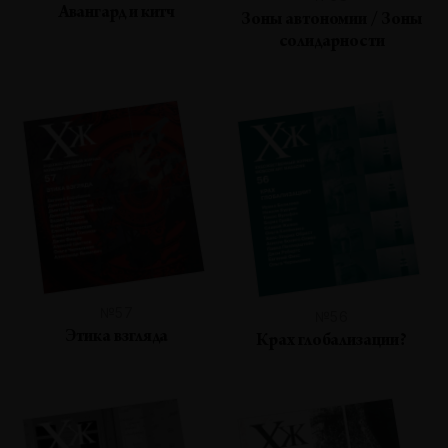
Авангард и китч
Зоны автономии / Зоны
солидарности
№57
№56
Этика взгляда
Крах глобализации?