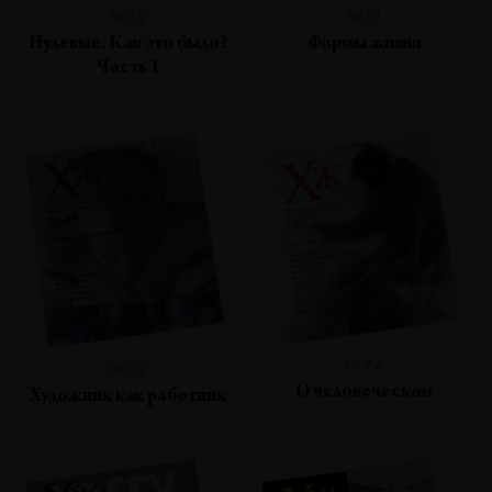
№82
№81
Нулевые. Как это было?
Формы жизни
Часть 1
№77
№79
О человеческом
Художник как работник