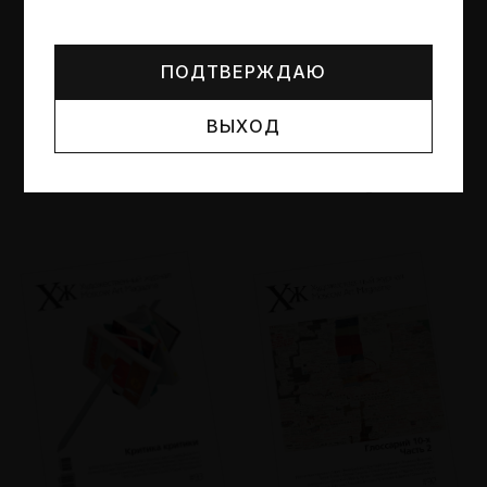
Могут упоминаться лица и организации, признанные
иноагентами или нежелательными в РФ —
реестр
Минюста
.
ПОДТВЕРЖДАЮ
ВЫХОД
№95
№94
Другие пространства
Об образе