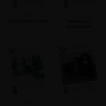
№113
№112
Что будет после конца?
Свобода как
возможность
№110
№111