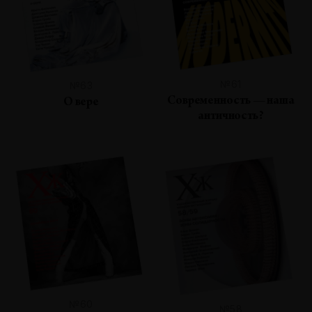
№61
№63
Современность — наша
О вере
античность?
№60
№58