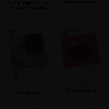
Кризис суждения
Ре-территориализация /
Ре-материализация
№108
№109
Политика чувств
Постправда