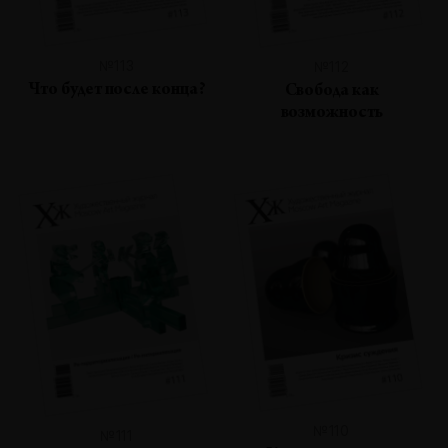
№113
№112
Что будет после конца?
Свобода как
возможность
№110
№111