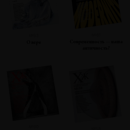
№61
№63
Современность — наша
О вере
античность?
№60
№58