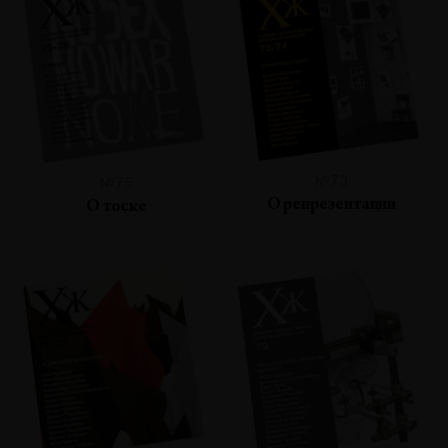
№73
№75
О репрезентации
О тоске