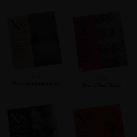
№40
№39
Новая визуальность
Масс/Поп/Культ