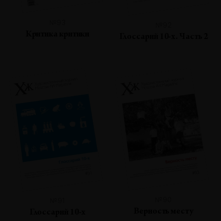
№93
№92
Критика критики
Глоссарий 10-х. Часть 2
№90
№91
Верность месту
Глоссарий 10-х