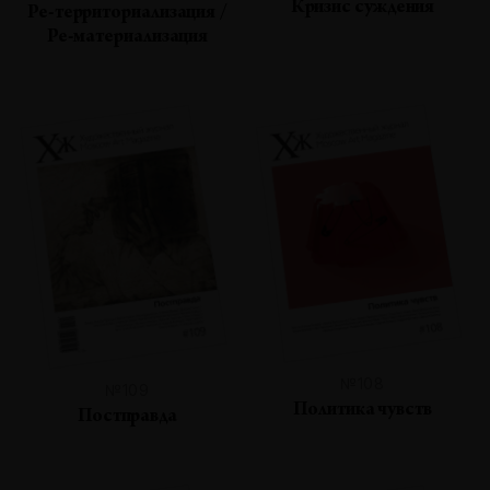
Кризис суждения
Ре-территориализация /
Ре-материализация
№108
№109
Политика чувств
Постправда