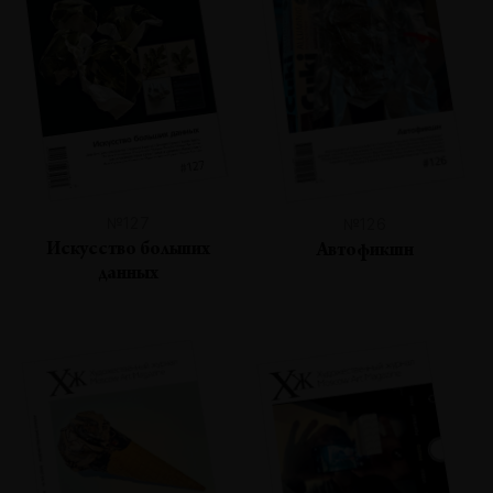
№127
№126
Искусство больших
Автофикшн
данных