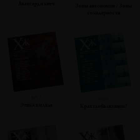
Авангард и китч
Зоны автономии / Зоны
солидарности
№57
№56
Этика взгляда
Крах глобализации?