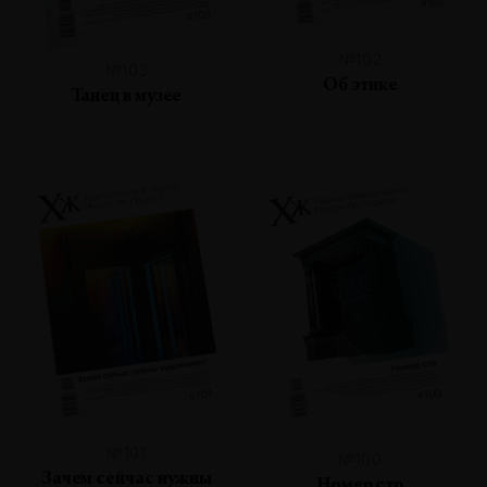
№102
№103
Об этике
Танец в музее
№101
№100
Зачем сейчас нужны