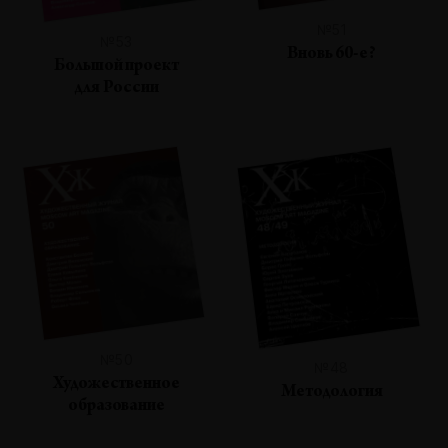
№51
№53
Вновь 60-е?
Большой проект
для России
№50
№48
Художественное
Методология
образование