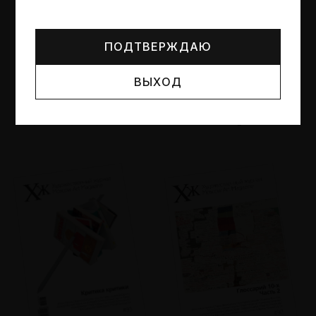
Могут упоминаться лица и организации, признанные
иноагентами или нежелательными в РФ —
реестр
Минюста
.
ПОДТВЕРЖДАЮ
ВЫХОД
№95
№94
Другие пространства
Об образе