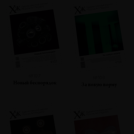
№107
№106
Новый беспорядок
За новую норму