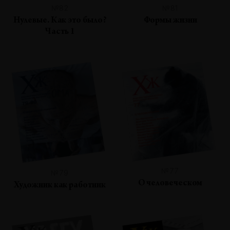
№82
№81
Нулевые. Как это было?
Формы жизни
Часть 1
№77
№79
О человеческом
Художник как работник