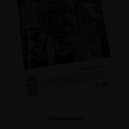
№126
Автофикшн