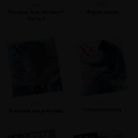
№82
№81
Нулевые. Как это было?
Формы жизни
Часть 1
№77
№79
О человеческом
Художник как работник