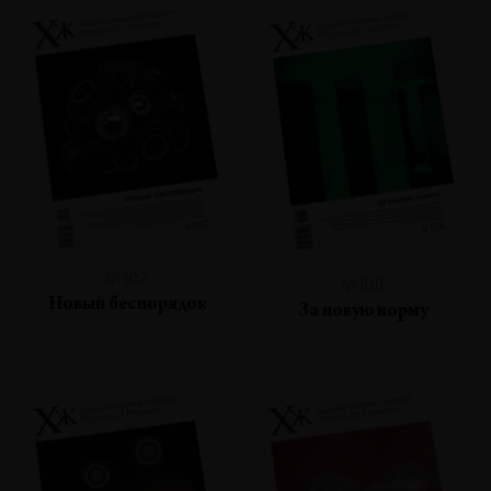
№107
№106
Новый беспорядок
За новую норму