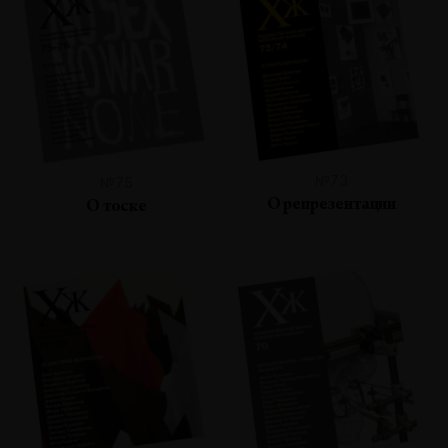
№73
№75
О репрезентации
О тоске