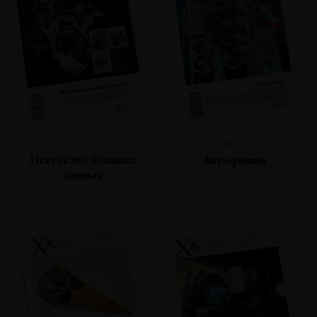
№127
№126
Искусство больших
Автофикшн
данных