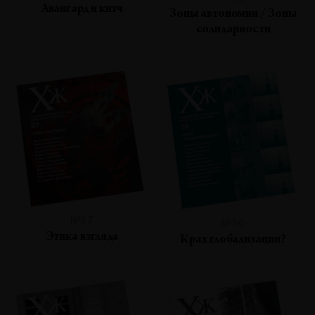
Авангард и китч
Зоны автономии / Зоны
солидарности
№57
№56
Этика взгляда
Крах глобализации?