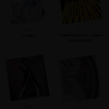
№61
№63
Современность — наша
О вере
античность?
№60
№58