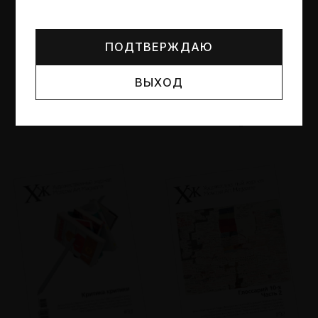
Могут упоминаться лица и организации, признанные
иноагентами или нежелательными в РФ —
реестр
Минюста
.
ПОДТВЕРЖДАЮ
ВЫХОД
№95
№94
Другие пространства
Об образе