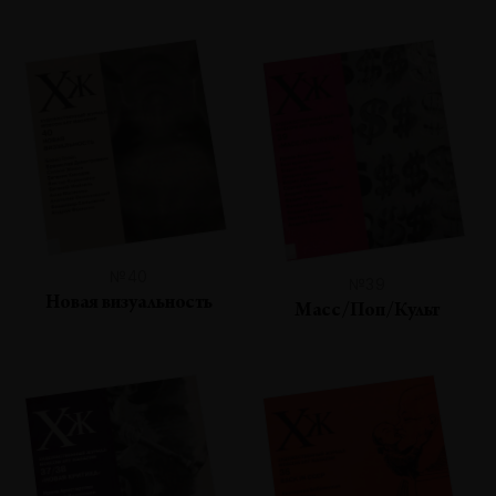
№40
№39
Новая визуальность
Масс/Поп/Культ