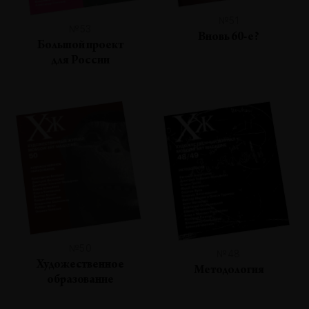
№51
№53
Вновь 60-е?
Большой проект
для России
№50
№48
Художественное
Методология
образование