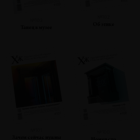
№102
№103
Об этике
Танец в музее
№101
№100
Зачем сейчас нужны