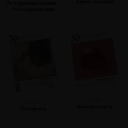
Кризис суждения
Ре-территориализация /
Ре-материализация
№108
№109
Политика чувств
Постправда