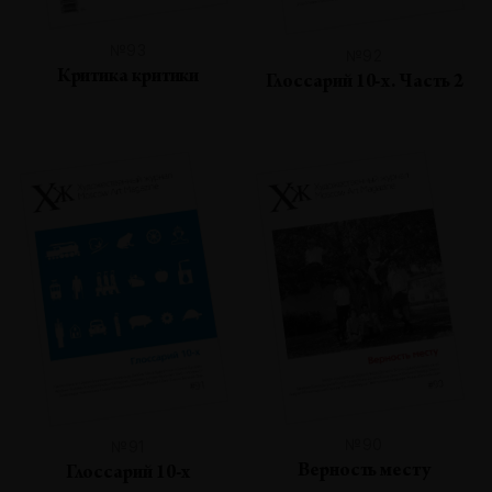
№93
№92
Критика критики
Глоссарий 10-х. Часть 2
№90
№91
Верность месту
Глоссарий 10-х