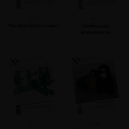
№113
№112
Что будет после конца?
Свобода как
возможность
№110
№111