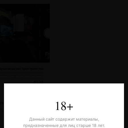
18+
тво пространства
тья
Данный сайт содержит материалы,
предназначенные для лиц старше 18 лет.