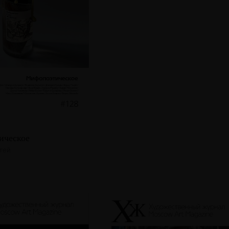
ическое
атей