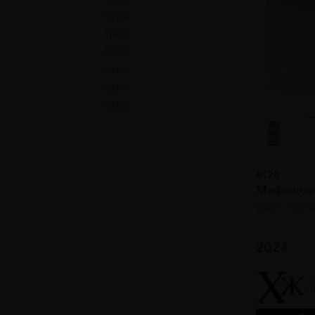
1998
1997
1996
1995
1994
1993
#128
Мифопоэт
2025 · 18 ст
2024