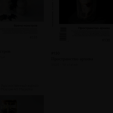
стров
#130
тья
Пространство архива
2025 · 19 статей