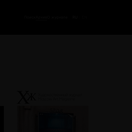
Поиск
Архив
О журнале
RU
EN
/