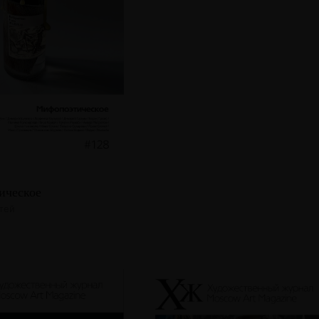
ическое
атей