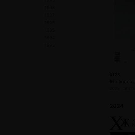
1998
1997
1996
1995
1994
1993
#128
Мифопоэт
2025 · 18 ст
2024