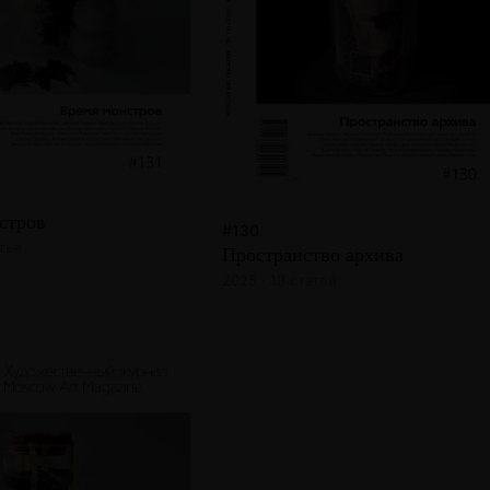
стров
#130
тья
Пространство архива
2025 · 19 статей