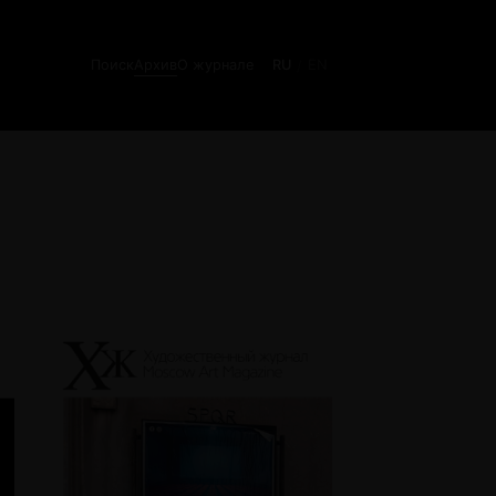
Поиск
Архив
О журнале
RU
EN
/