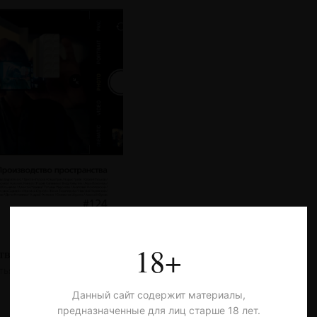
18+
тво пространства
тья
Данный сайт содержит материалы,
предназначенные для лиц старше 18 лет.