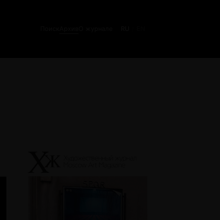
Поиск
Архив
О журнале
RU
EN
/