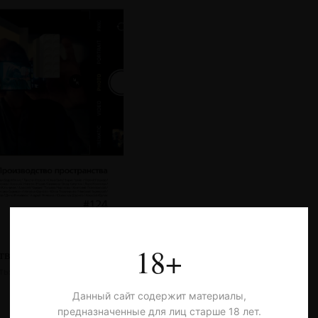
18+
тво пространства
тья
Данный сайт содержит материалы,
предназначенные для лиц старше 18 лет.