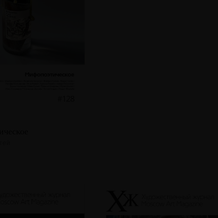
ическое
атей