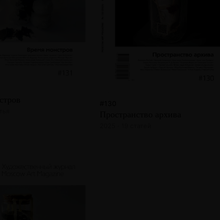
стров
#130
тья
Пространство архива
2025 · 19 статей