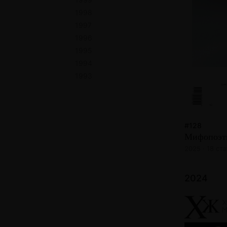
1998
1997
1996
1995
1994
1993
#128
Мифопоэт
2025 · 18 ст
2024