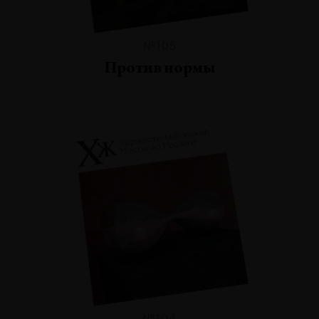
№105
Против нормы
№104