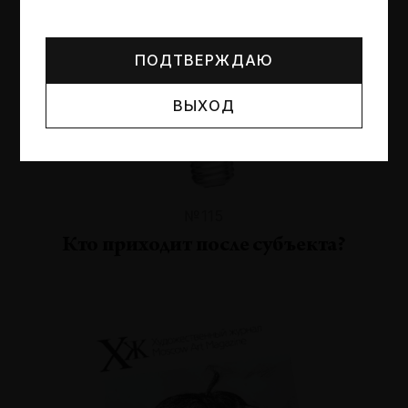
Могут упоминаться лица и организации, признанные
иноагентами или нежелательными в РФ —
реестр
Минюста
.
ПОДТВЕРЖДАЮ
ВЫХОД
№115
Кто приходит после субъекта?