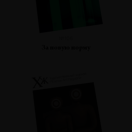
№106
За новую норму