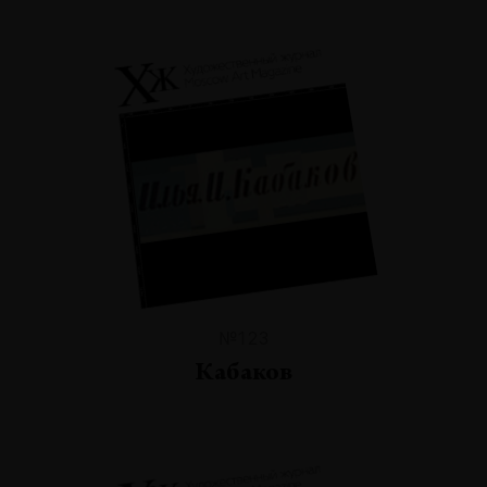
№123
Кабаков