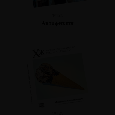
№126
Автофикшн
№125