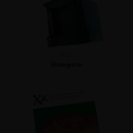
№100
Номер сто