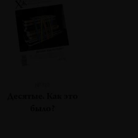
№119
Десятые. Как это
было?