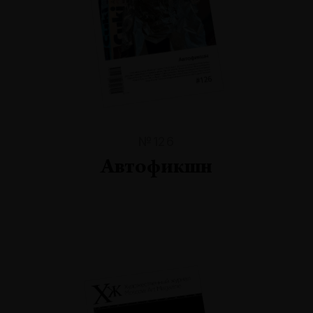
№126
Автофикшн