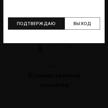
Могут упоминаться лица и организации, признанные
иноагентами или нежелательными в РФ —
реестр
Минюста
.
ПОДТВЕРЖДАЮ
ВЫХОД
№120
Художественная
теология