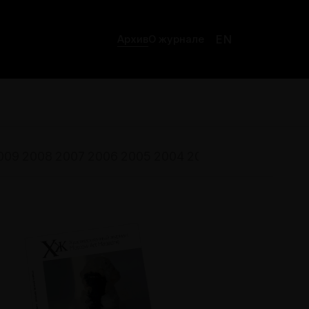
EN
Архив
О журнале
009
2008
2007
2006
2005
2004
2003
2002
2001
200