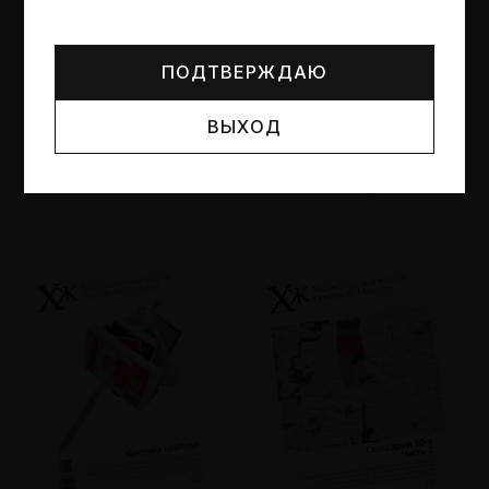
Могут упоминаться лица и организации, признанные
иноагентами или нежелательными в РФ —
реестр
Минюста
.
ПОДТВЕРЖДАЮ
ВЫХОД
№95
№94
Другие пространства
Об образе