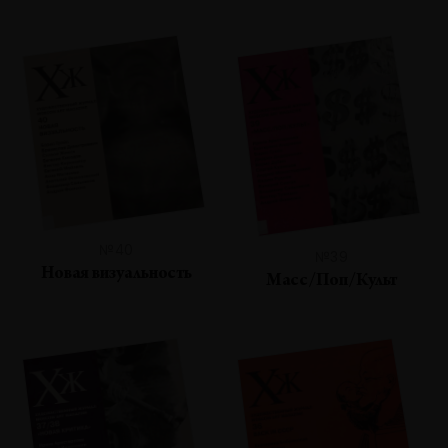
№40
№39
Новая визуальность
Масс/Поп/Культ