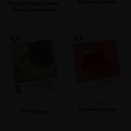
Кризис суждения
Ре-территориализация /
Ре-материализация
№108
№109
Политика чувств
Постправда