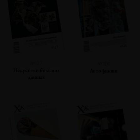
№127
№126
Искусство больших
Автофикшн
данных