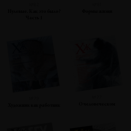
№82
№81
Нулевые. Как это было?
Формы жизни
Часть 1
№77
№79
О человеческом
Художник как работник