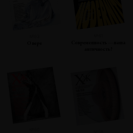
№61
№63
Современность — наша
О вере
античность?
№60
№58