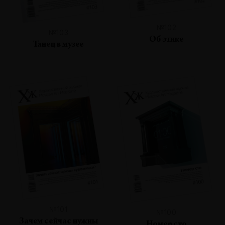
№102
№103
Об этике
Танец в музее
№101
№100
Зачем сейчас нужны