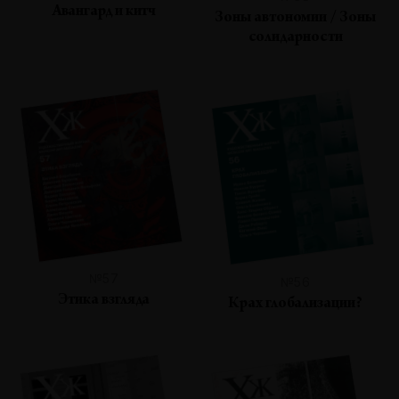
Авангард и китч
Зоны автономии / Зоны
солидарности
№57
№56
Этика взгляда
Крах глобализации?