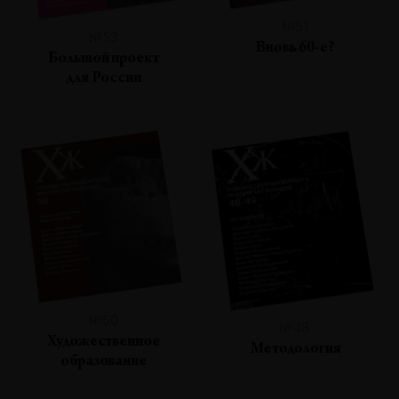
№51
№53
Вновь 60-е?
Большой проект
для России
№50
№48
Художественное
Методология
образование