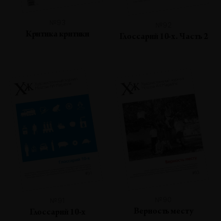
№93
№92
Критика критики
Глоссарий 10-х. Часть 2
№90
№91
Верность месту
Глоссарий 10-х