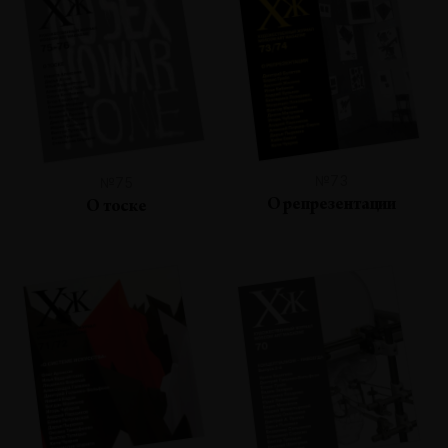
№73
№75
О репрезентации
О тоске