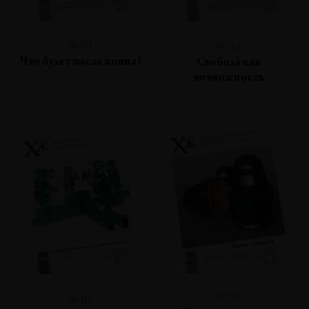
№113
№112
Что будет после конца?
Свобода как
возможность
№110
№111