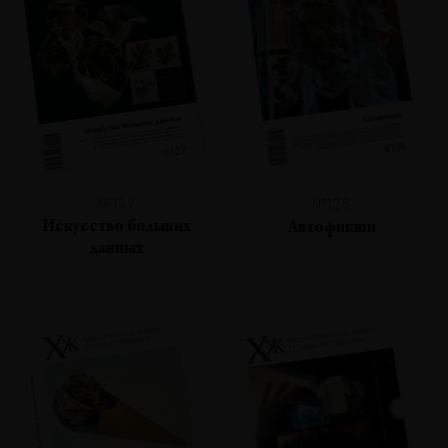
№127
№126
Искусство больших
Автофикшн
данных