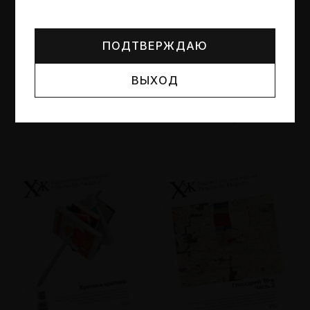
Могут упоминаться лица и организации, признанные
иноагентами или нежелательными в РФ —
реестр
Минюста
.
ПОДТВЕРЖДАЮ
ВЫХОД
№95
№94
Другие пространства
Об образе