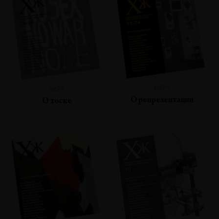
№73
№75
О репрезентации
О тоске