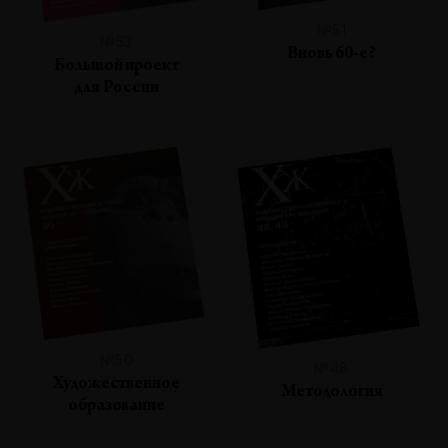
№51
№53
Вновь 60-е?
Большой проект
для России
№50
№48
Художественное
Методология
образование