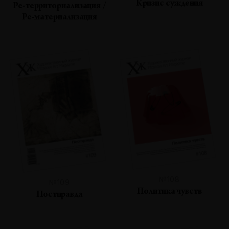
Кризис суждения
Ре-территориализация /
Ре-материализация
№108
№109
Политика чувств
Постправда