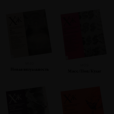
№40
№39
Новая визуальность
Масс/Поп/Культ