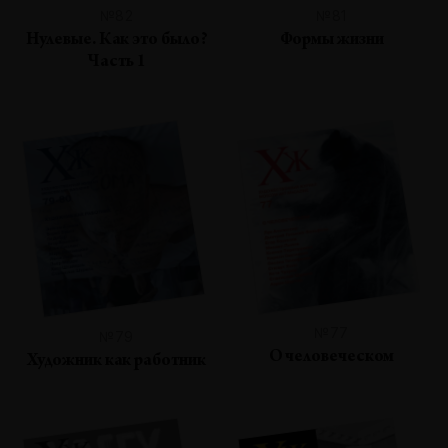
№82
№81
Нулевые. Как это было?
Формы жизни
Часть 1
№77
№79
О человеческом
Художник как работник