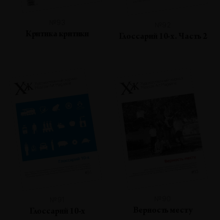
№93
№92
Критика критики
Глоссарий 10-х. Часть 2
№90
№91
Верность месту
Глоссарий 10-х