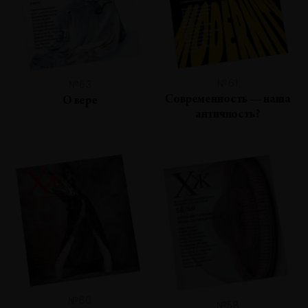
№61
№63
Современность — наша
О вере
античность?
№60
№58