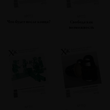
№113
№112
Что будет после конца?
Свобода как
возможность
№110
№111