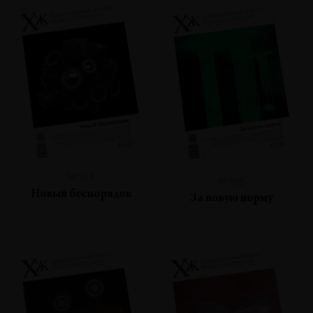
№107
№106
Новый беспорядок
За новую норму