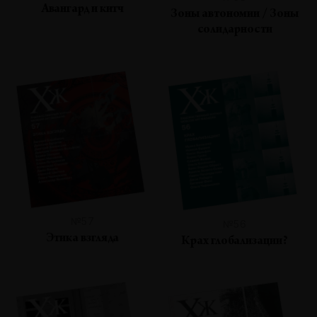
Авангард и китч
Зоны автономии / Зоны
солидарности
№57
№56
Этика взгляда
Крах глобализации?