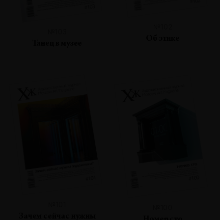
№102
№103
Об этике
Танец в музее
№101
№100
Зачем сейчас нужны