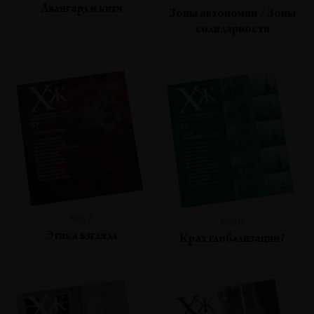
Авангард и китч
Зоны автономии / Зоны
солидарности
№57
№56
Этика взгляда
Крах глобализации?