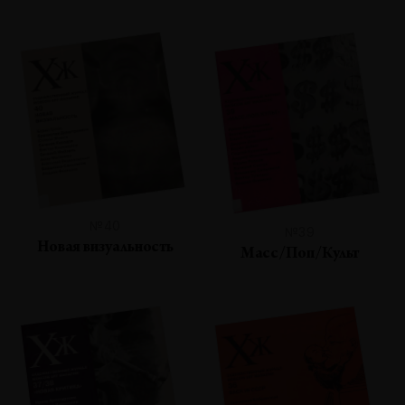
№40
№39
Новая визуальность
Масс/Поп/Культ