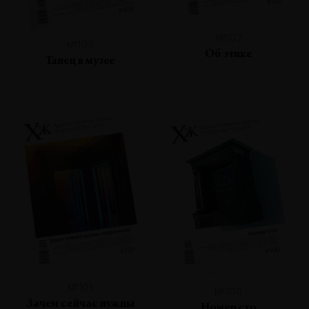
№102
№103
Об этике
Танец в музее
№101
№100
Зачем сейчас нужны