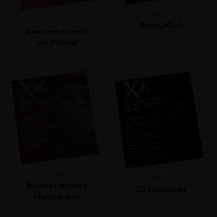
№51
№53
Вновь 60-е?
Большой проект
для России
№50
№48
Художественное
Методология
образование