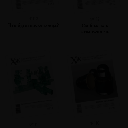
№113
№112
Что будет после конца?
Свобода как
возможность
№110
№111