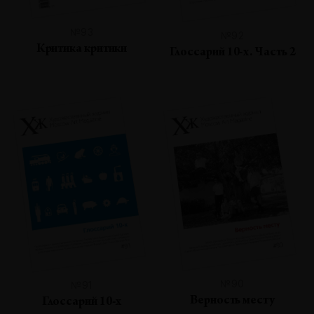
№93
№92
Критика критики
Глоссарий 10-х. Часть 2
№90
№91
Верность месту
Глоссарий 10-х