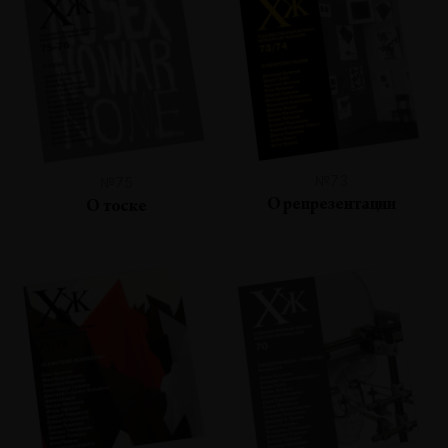
№73
№75
О репрезентации
О тоске