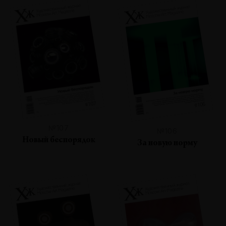
№107
№106
Новый беспорядок
За новую норму