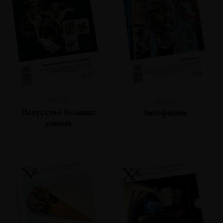
№127
№126
Искусство больших
Автофикшн
данных