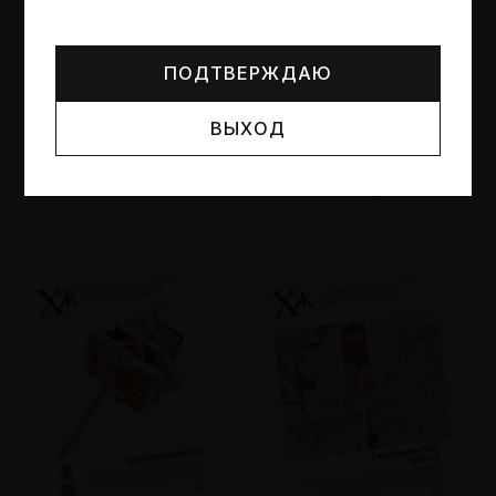
Могут упоминаться лица и организации, признанные
иноагентами или нежелательными в РФ —
реестр
Минюста
.
ПОДТВЕРЖДАЮ
ВЫХОД
№95
№94
Другие пространства
Об образе