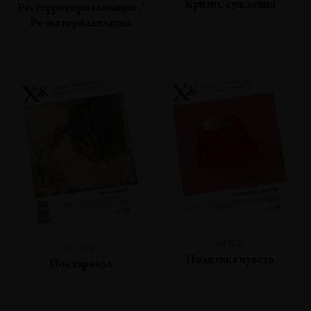
Кризис суждения
Ре-территориализация /
Ре-материализация
№108
№109
Политика чувств
Постправда