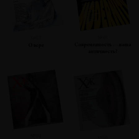
№61
№63
Современность — наша
О вере
античность?
№60
№58