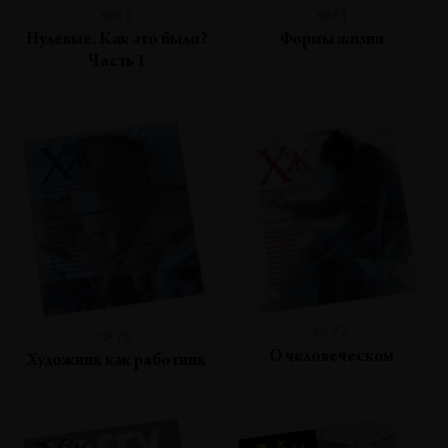
№82
№81
Нулевые. Как это было?
Формы жизни
Часть 1
№77
№79
О человеческом
Художник как работник