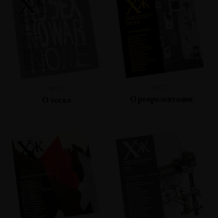
№73
№75
О репрезентации
О тоске