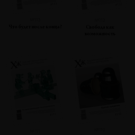
№113
№112
Что будет после конца?
Свобода как
возможность
№110
№111