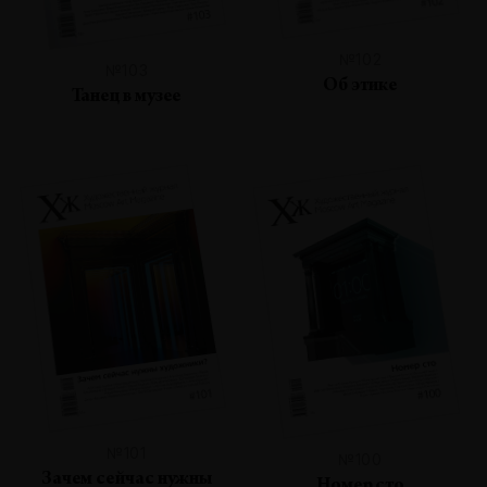
№102
№103
Об этике
Танец в музее
№101
№100
Зачем сейчас нужны