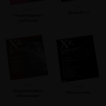
№51
№53
Вновь 60-е?
Большой проект
для России
№50
№48
Художественное
Методология
образование