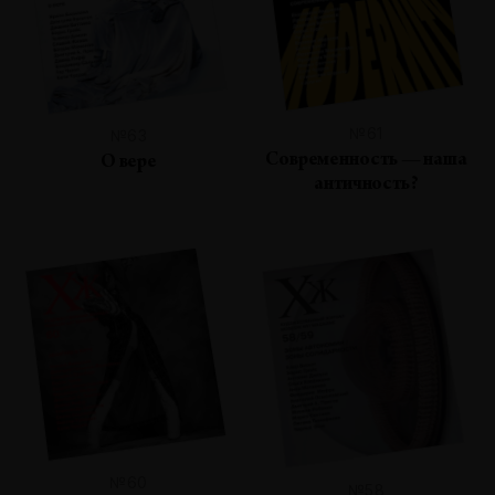
№61
№63
Современность — наша
О вере
античность?
№60
№58