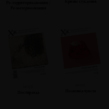
Кризис суждения
Ре-территориализация /
Ре-материализация
№108
№109
Политика чувств
Постправда