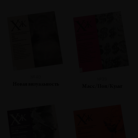
№40
№39
Новая визуальность
Масс/Поп/Культ