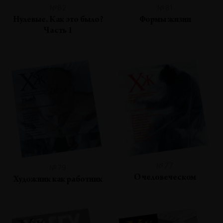
№82
№81
Нулевые. Как это было?
Формы жизни
Часть 1
№77
№79
О человеческом
Художник как работник