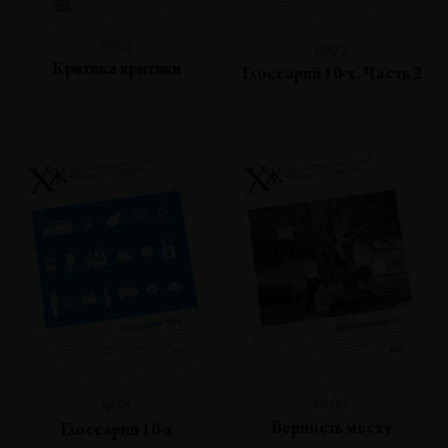
№93
№92
Критика критики
Глоссарий 10-х. Часть 2
№90
№91
Верность месту
Глоссарий 10-х