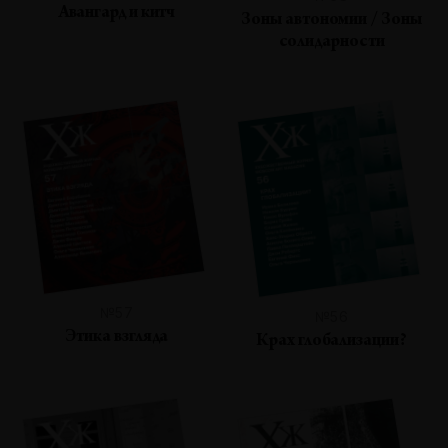
Авангард и китч
Зоны автономии / Зоны
солидарности
№57
№56
Этика взгляда
Крах глобализации?