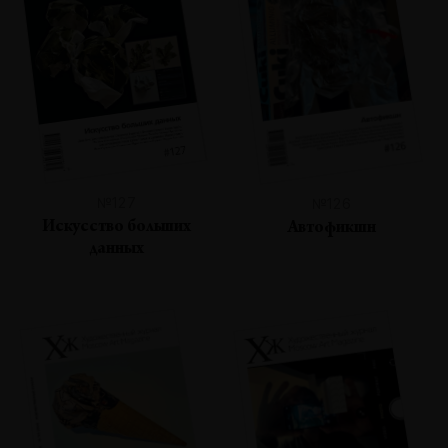
№127
№126
Искусство больших
Автофикшн
данных