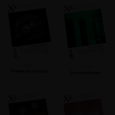
№107
№106
Новый беспорядок
За новую норму