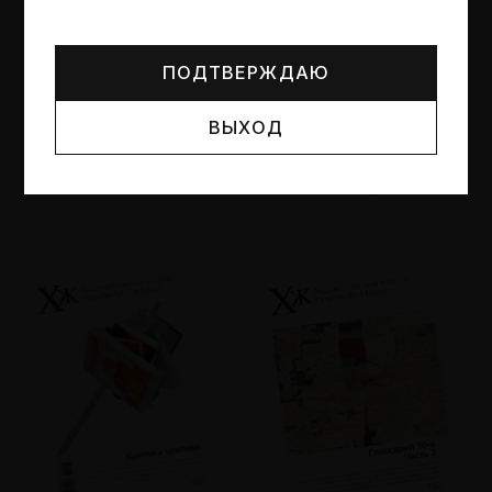
Могут упоминаться лица и организации, признанные
иноагентами или нежелательными в РФ —
реестр
Минюста
.
ПОДТВЕРЖДАЮ
ВЫХОД
№95
№94
Другие пространства
Об образе