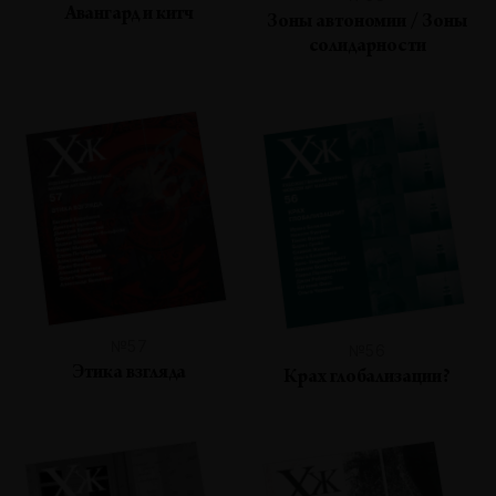
Авангард и китч
Зоны автономии / Зоны
солидарности
№57
№56
Этика взгляда
Крах глобализации?