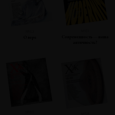
№61
№63
Современность — наша
О вере
античность?
№60
№58