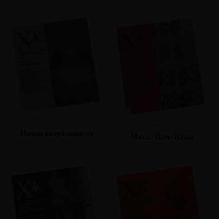
№40
№39
Новая визуальность
Масс/Поп/Культ