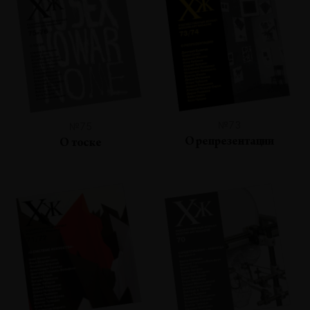
№73
№75
О репрезентации
О тоске