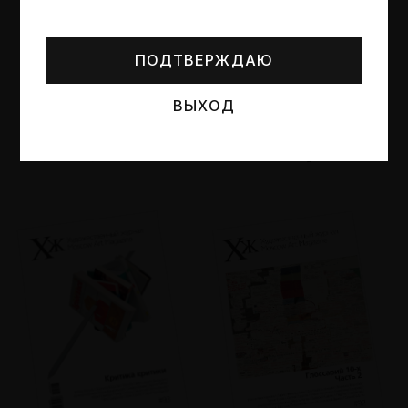
Могут упоминаться лица и организации, признанные
иноагентами или нежелательными в РФ —
реестр
Минюста
.
ПОДТВЕРЖДАЮ
ВЫХОД
№95
№94
Другие пространства
Об образе