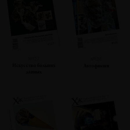
№127
№126
Искусство больших
Автофикшн
данных