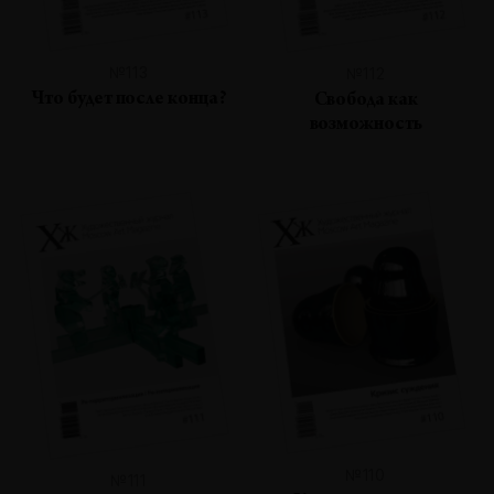
№113
№112
Что будет после конца?
Свобода как
возможность
№110
№111