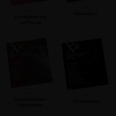
№51
№53
Вновь 60-е?
Большой проект
для России
№50
№48
Художественное
Методология
образование