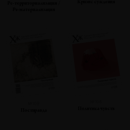
Кризис суждения
Ре-территориализация /
Ре-материализация
№108
№109
Политика чувств
Постправда