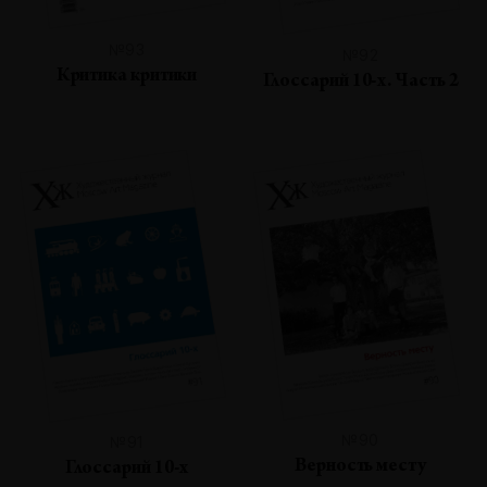
№93
№92
Критика критики
Глоссарий 10-х. Часть 2
№90
№91
Верность месту
Глоссарий 10-х