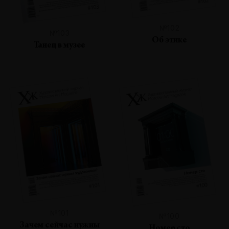
№102
№103
Об этике
Танец в музее
№101
№100
Зачем сейчас нужны