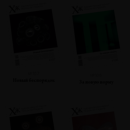
№107
№106
Новый беспорядок
За новую норму