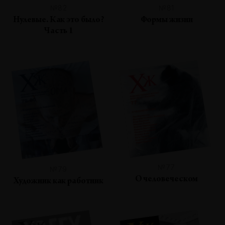
№82
№81
Нулевые. Как это было?
Формы жизни
Часть 1
№77
№79
О человеческом
Художник как работник