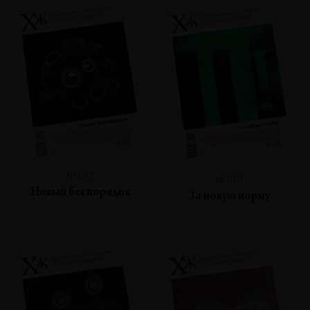
№107
№106
Новый беспорядок
За новую норму