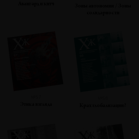
Авангард и китч
Зоны автономии / Зоны
солидарности
№57
№56
Этика взгляда
Крах глобализации?