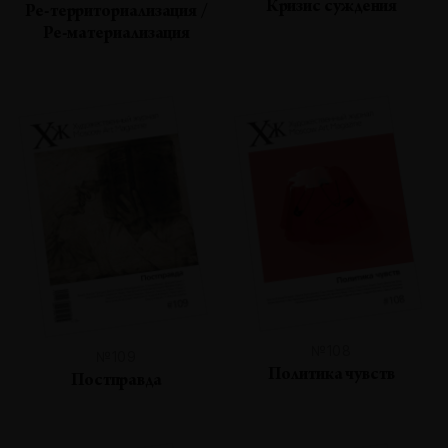
Кризис суждения
Ре-территориализация /
Ре-материализация
№108
№109
Политика чувств
Постправда