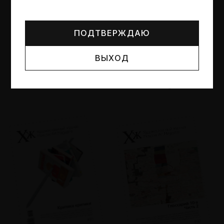
Могут упоминаться лица и организации, признанные
иноагентами или нежелательными в РФ —
реестр
Минюста
.
ПОДТВЕРЖДАЮ
ВЫХОД
№95
№94
Другие пространства
Об образе