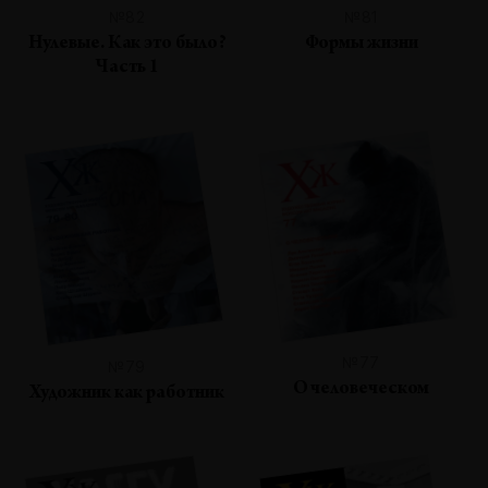
№82
№81
Нулевые. Как это было?
Формы жизни
Часть 1
№77
№79
О человеческом
Художник как работник