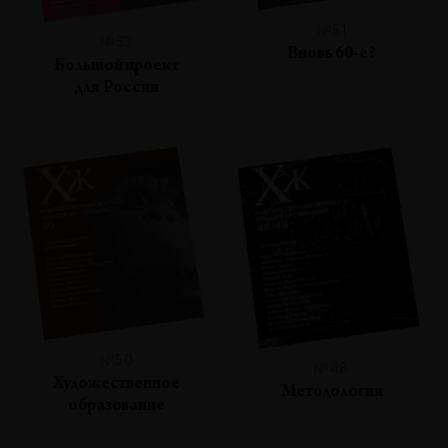
№51
№53
Вновь 60-е?
Большой проект
для России
№50
№48
Художественное
Методология
образование