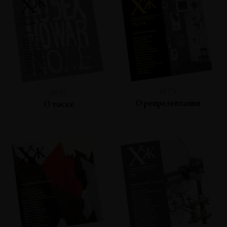
№73
№75
О репрезентации
О тоске