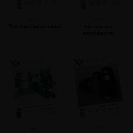
№113
№112
Что будет после конца?
Свобода как
возможность
№110
№111