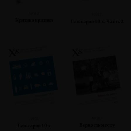
№93
№92
Критика критики
Глоссарий 10-х. Часть 2
№90
№91
Верность месту
Глоссарий 10-х