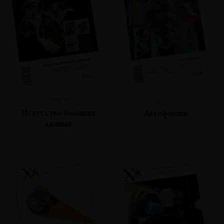
№127
№126
Искусство больших
Автофикшн
данных