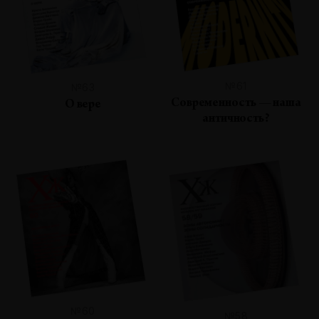
№61
№63
Современность — наша
О вере
античность?
№60
№58