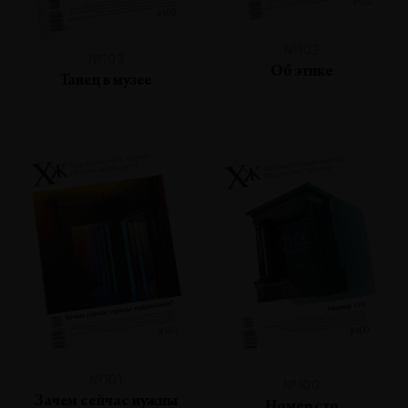
№102
№103
Об этике
Танец в музее
№101
№100
Зачем сейчас нужны