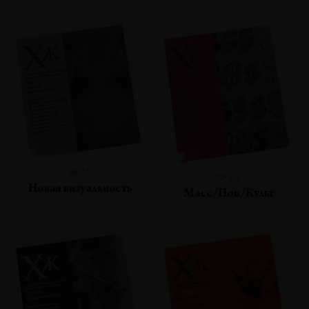
№40
№39
Новая визуальность
Масс/Поп/Культ