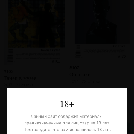
#102
#103
Об этике
Танец в музее
2017 · 23 статьи
2017 · 21 статья
18+
Данный сайт содержит материалы,
предназначенные для лиц старше 18 лет.
Подтвердите, что вам исполнилось 18 лет.