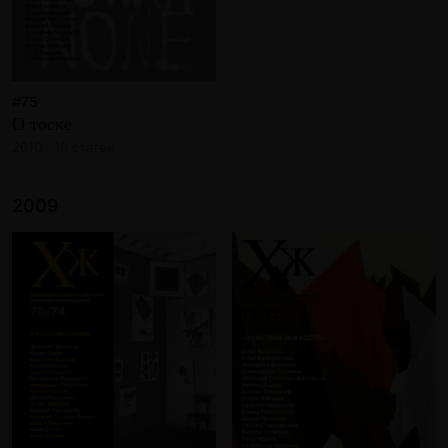
#75
О тоске
2010 · 19 статей
2009