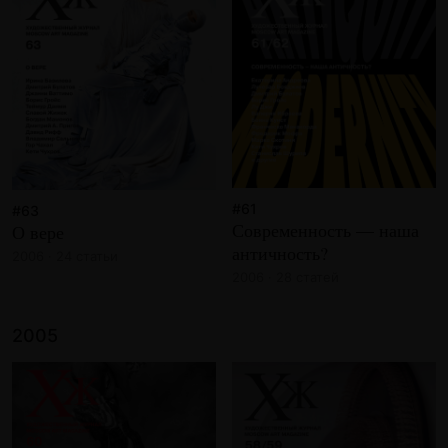
#61
#63
Современность — наша
О вере
античность?
2006 · 24 статьи
2006 · 28 статей
2005