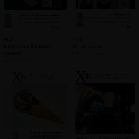
#127
#126
Искусство больших
Автофикшн
данных
2024 · 21 статья
2024 · 17 статей