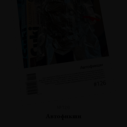
№126
Автофикшн