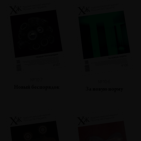
№107
№106
Новый беспорядок
За новую норму