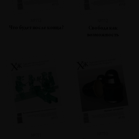
№113
№112
Что будет после конца?
Свобода как
возможность
№110
№111