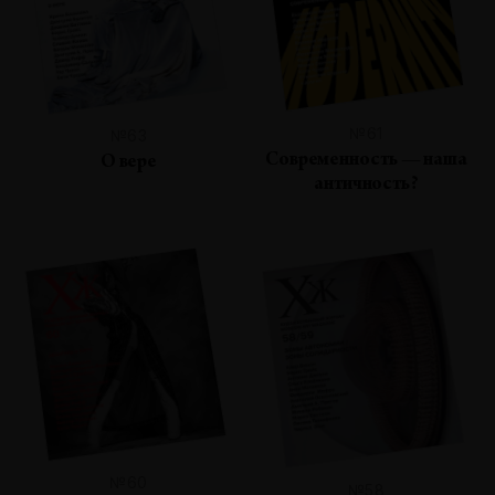
№61
№63
Современность — наша
О вере
античность?
№60
№58