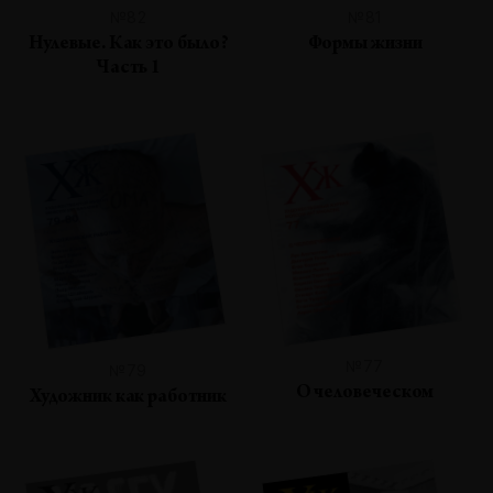
№82
№81
Нулевые. Как это было?
Формы жизни
Часть 1
№77
№79
О человеческом
Художник как работник