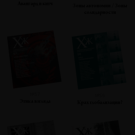
Авангард и китч
Зоны автономии / Зоны
солидарности
№57
№56
Этика взгляда
Крах глобализации?