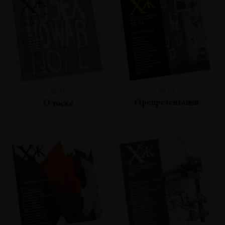
№73
№75
О репрезентации
О тоске