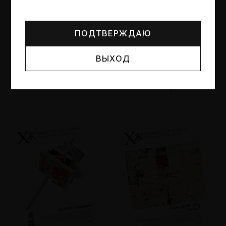
Могут упоминаться лица и организации, признанные
иноагентами или нежелательными в РФ —
реестр
Минюста
.
ПОДТВЕРЖДАЮ
ВЫХОД
№95
№94
Другие пространства
Об образе