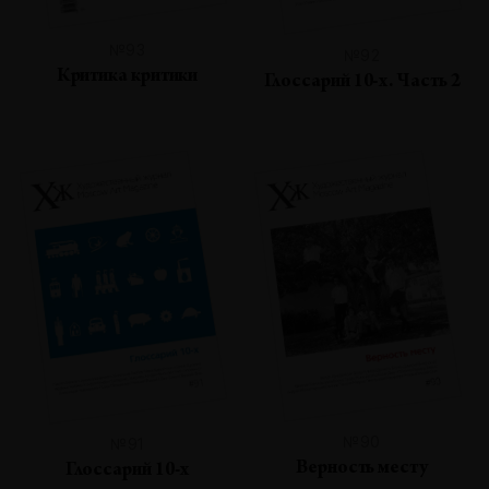
№93
№92
Критика критики
Глоссарий 10-х. Часть 2
№90
№91
Верность месту
Глоссарий 10-х