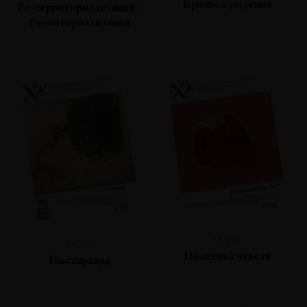
Кризис суждения
Ре-территориализация /
Ре-материализация
№108
№109
Политика чувств
Постправда