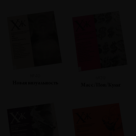
№40
№39
Новая визуальность
Масс/Поп/Культ