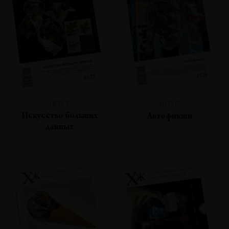
№127
№126
Искусство больших
Автофикшн
данных