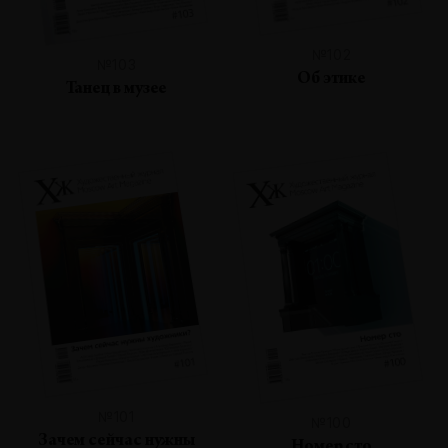
№102
№103
Об этике
Танец в музее
№101
№100
Зачем сейчас нужны