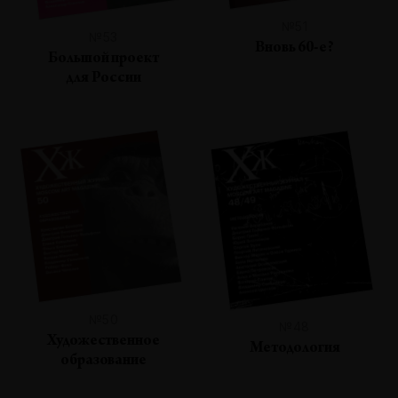
№51
№53
Вновь 60-е?
Большой проект
для России
№50
№48
Художественное
Методология
образование