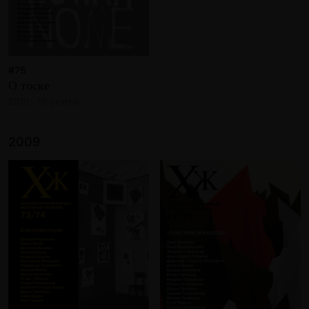
#75
О тоске
2010 · 19 статей
2009