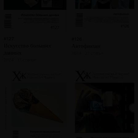
#127
#126
Искусство больших
Автофикшн
данных
2024 · 21 статья
2024 · 17 статей