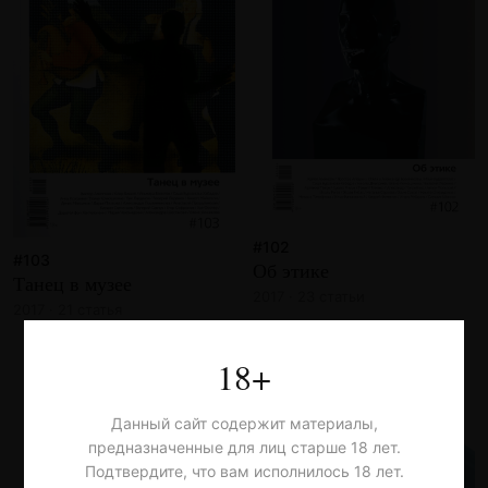
#102
#103
Об этике
Танец в музее
2017 · 23 статьи
2017 · 21 статья
18+
Данный сайт содержит материалы,
предназначенные для лиц старше 18 лет.
Подтвердите, что вам исполнилось 18 лет.