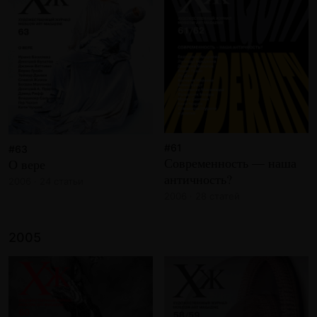
#61
#63
Современность — наша
О вере
античность?
2006 · 24 статьи
2006 · 28 статей
2005