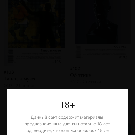
#102
#103
Об этике
Танец в музее
2017 · 23 статьи
2017 · 21 статья
18+
Данный сайт содержит материалы,
предназначенные для лиц старше 18 лет.
Подтвердите, что вам исполнилось 18 лет.