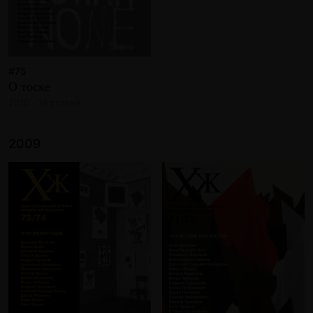
#75
О тоске
2010 · 19 статей
2009