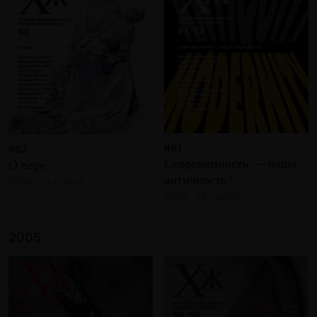
#61
#63
Современность — наша
О вере
античность?
2006 · 24 статьи
2006 · 28 статей
2005