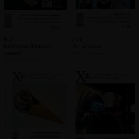
#127
#126
Искусство больших
Автофикшн
данных
2024 · 21 статья
2024 · 17 статей