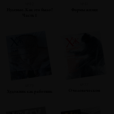
№82
№81
Нулевые. Как это было?
Формы жизни
Часть 1
№77
№79
О человеческом
Художник как работник