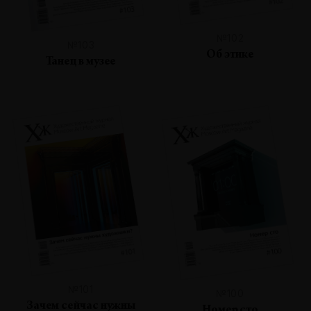
№102
№103
Об этике
Танец в музее
№101
№100
Зачем сейчас нужны