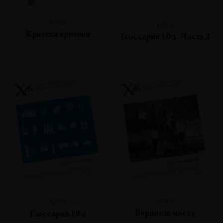
№93
№92
Критика критики
Глоссарий 10-х. Часть 2
№90
№91
Верность месту
Глоссарий 10-х