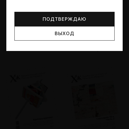
Могут упоминаться лица и организации, признанные
иноагентами или нежелательными в РФ —
реестр
Минюста
.
ПОДТВЕРЖДАЮ
ВЫХОД
№95
№94
Другие пространства
Об образе