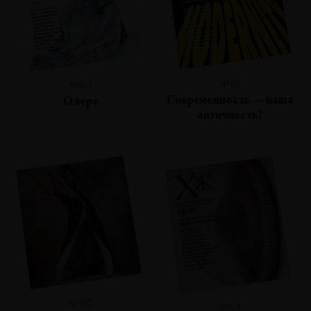
№61
№63
Современность — наша
О вере
античность?
№60
№58