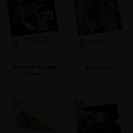
№127
№126
Искусство больших
Автофикшн
данных