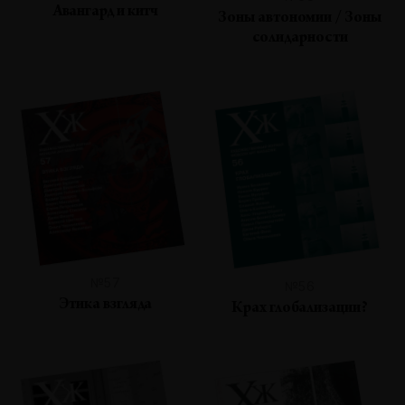
Авангард и китч
Зоны автономии / Зоны
солидарности
№57
№56
Этика взгляда
Крах глобализации?