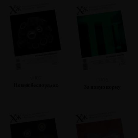
№107
№106
Новый беспорядок
За новую норму