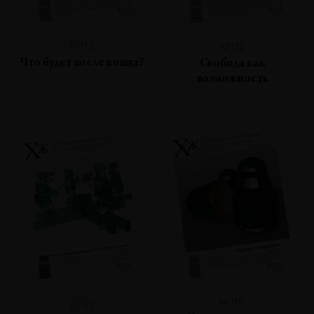
№113
№112
Что будет после конца?
Свобода как
возможность
№110
№111