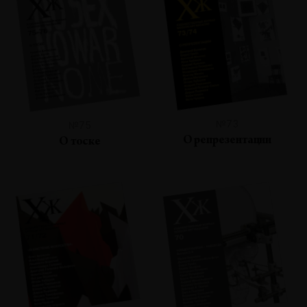
№73
№75
О репрезентации
О тоске