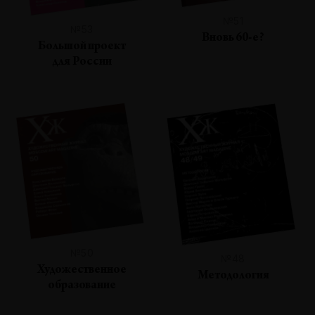
№51
№53
Вновь 60-е?
Большой проект
для России
№50
№48
Художественное
Методология
образование