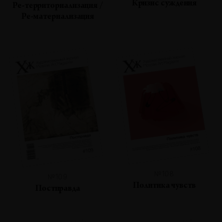
Кризис суждения
Ре-территориализация /
Ре-материализация
№108
№109
Политика чувств
Постправда