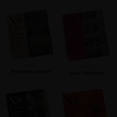
№40
№39
Новая визуальность
Масс/Поп/Культ