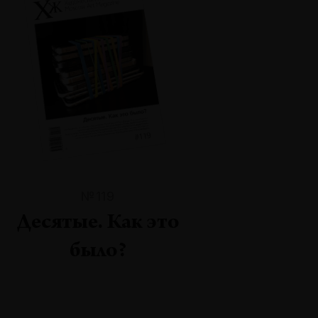
№119
Десятые. Как это
было?