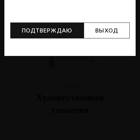
Могут упоминаться лица и организации, признанные
иноагентами или нежелательными в РФ —
реестр
Минюста
.
ПОДТВЕРЖДАЮ
ВЫХОД
№120
Художественная
теология