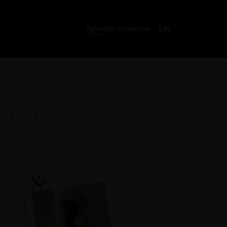
EN
Архив
О журнале
009
2008
2007
2006
2005
2004
2003
2002
2001
200