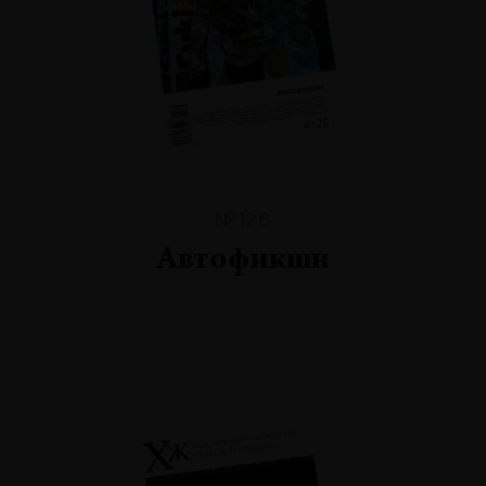
№126
Автофикшн