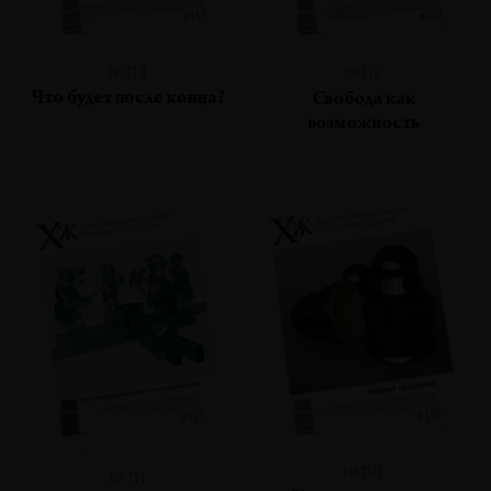
№113
№112
Что будет после конца?
Свобода как
возможность
№110
№111