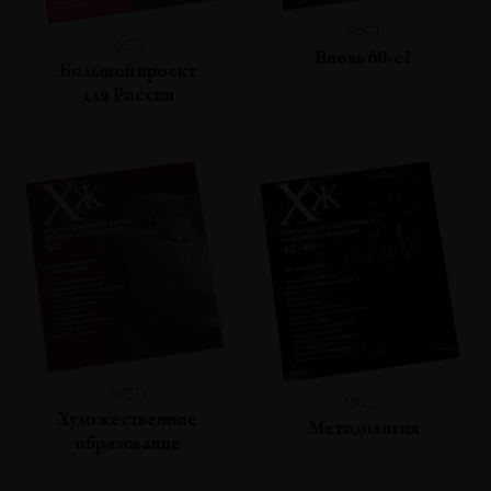
№51
№53
Вновь 60-е?
Большой проект
для России
№50
№48
Художественное
Методология
образование