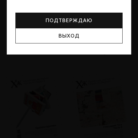
Могут упоминаться лица и организации, признанные
иноагентами или нежелательными в РФ —
реестр
Минюста
.
ПОДТВЕРЖДАЮ
ВЫХОД
№95
№94
Другие пространства
Об образе