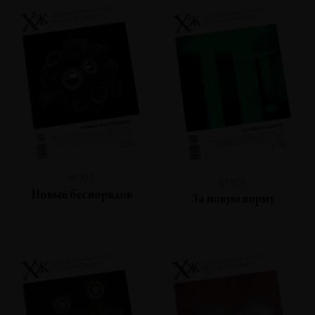
№107
№106
Новый беспорядок
За новую норму