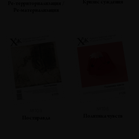
Кризис суждения
Ре-территориализация /
Ре-материализация
№108
№109
Политика чувств
Постправда