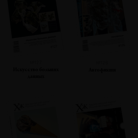
№127
№126
Искусство больших
Автофикшн
данных