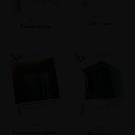
№102
№103
Об этике
Танец в музее
№101
№100
Зачем сейчас нужны