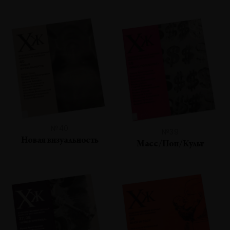
№40
№39
Новая визуальность
Масс/Поп/Культ