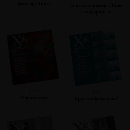
Авангард и китч
Зоны автономии / Зоны
солидарности
№57
№56
Этика взгляда
Крах глобализации?