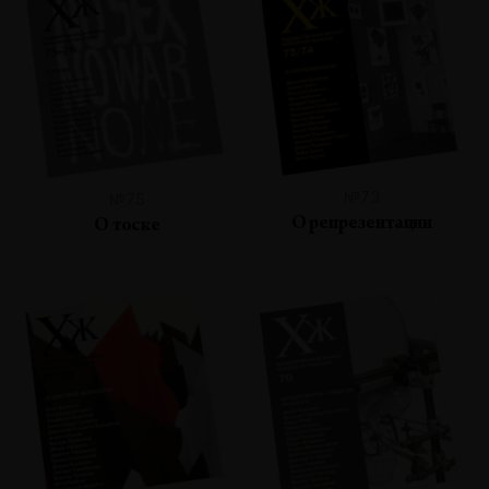
№73
№75
О репрезентации
О тоске