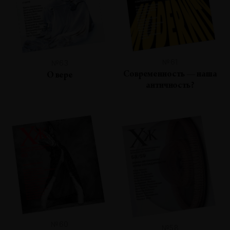
№61
№63
Современность — наша
О вере
античность?
№60
№58