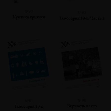
№93
№92
Критика критики
Глоссарий 10-х. Часть 2
№90
№91
Верность месту
Глоссарий 10-х