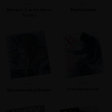
№82
№81
Нулевые. Как это было?
Формы жизни
Часть 1
№77
№79
О человеческом
Художник как работник