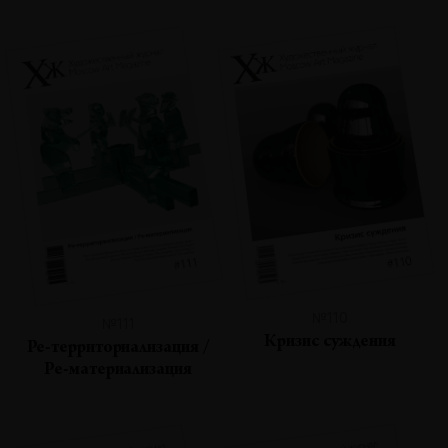
№110
№111
Кризис суждения
Ре-территориализация /
Ре-материализация