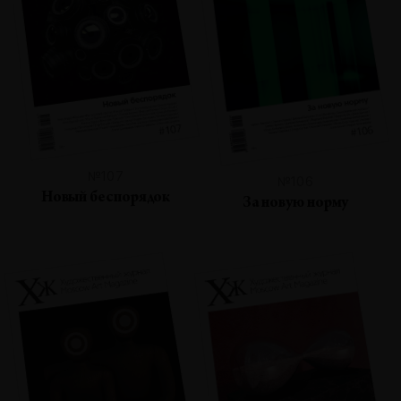
№107
№106
Новый беспорядок
За новую норму