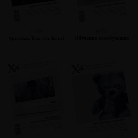
№118
№119
Обучение разобучению
Десятые. Как это было?