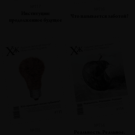
№117
№116
Институции:
Что называется заботой?
продолженное будущее
№114
№115
Реальность. Реальное.