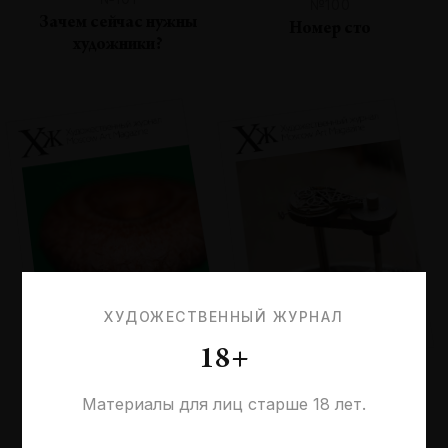
№100
Зачем сейчас нужны
Номер сто
художники?
ХУДОЖЕСТВЕННЫЙ ЖУРНАЛ
18+
№99
№98
Материалы для лиц старше 18 лет.
Планетарность
Время современности