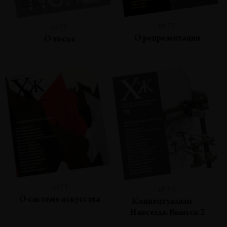
№73
№75
О репрезентации
О тоске
№71
№70
О системе искусства
Концептуализм —
Навсегда. Выпуск 2