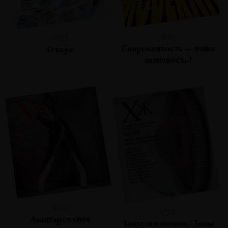
№61
№63
Современность — наша
О вере
античность?
№60
№58
Авангард и китч
Зоны автономии / Зоны