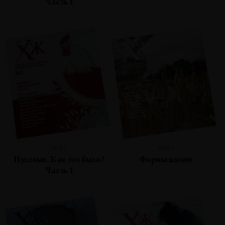
Часть 1
№82
№81
Нулевые. Как это было?
Формы жизни
Часть 1