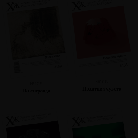
№108
№109
Политика чувств
Постправда