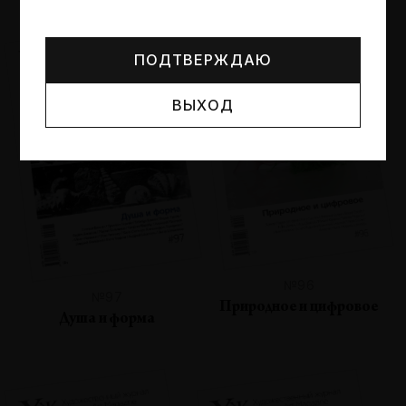
Могут упоминаться лица и организации, признанные
иноагентами или нежелательными в РФ —
реестр
Минюста
.
ПОДТВЕРЖДАЮ
ВЫХОД
№96
№97
Природное и цифровое
Душа и форма