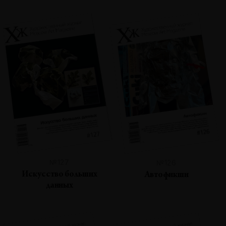
№127
№126
Искусство больших
Автофикшн
данных