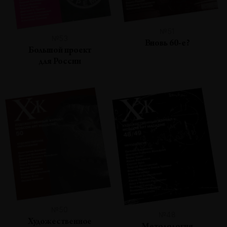
№51
№53
Вновь 60-е?
Большой проект
для России
№50
№48
Художественное