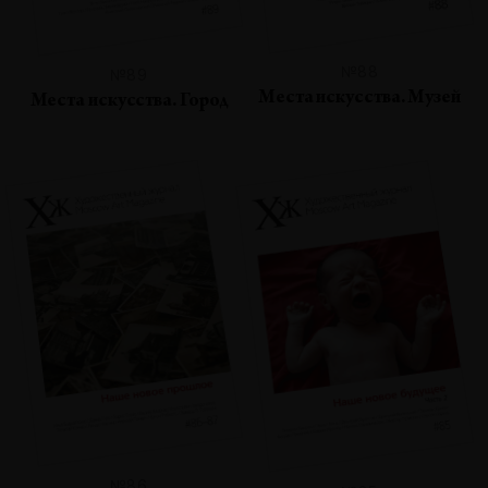
№88
№89
Места искусства. Музей
Места искусства. Город
№86