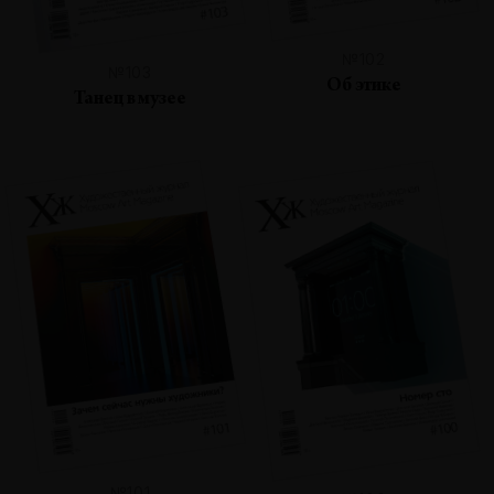
№102
№103
Об этике
Танец в музее
№101