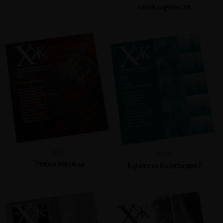
солидарности
№57
№56
Этика взгляда
Крах глобализации?