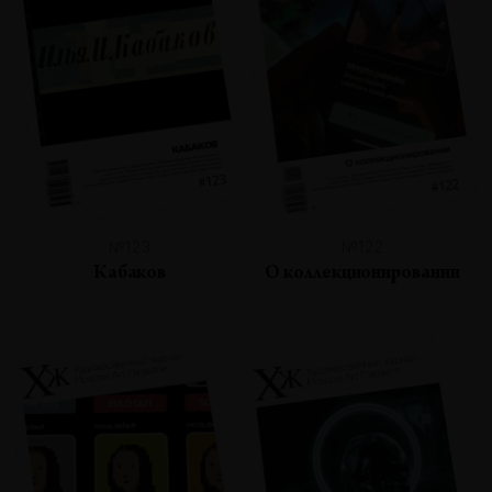
№123
№122
Кабаков
О коллекционировании