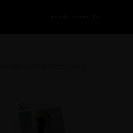
EN
Архив
О журнале
009
2008
2007
2006
2005
2004
2003
2002
2001
200