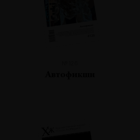
№126
Автофикшн