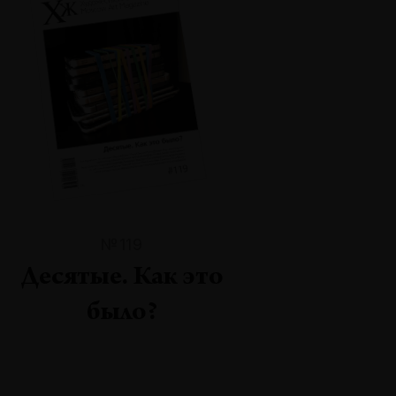
№119
Десятые. Как это
было?