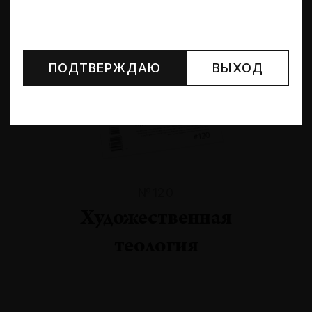
Могут упоминаться лица и организации, признанные
иноагентами или нежелательными в РФ —
реестр
Минюста
.
ПОДТВЕРЖДАЮ
ВЫХОД
№120
Художественная
теология