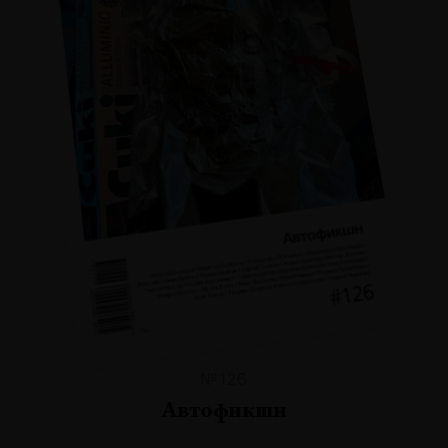
№126
Автофикшн