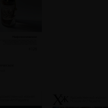
ическое
атей