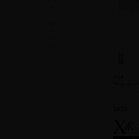
1998
1997
1996
1995
1994
1993
#128
Мифопоэт
2025 · 18 ст
2024