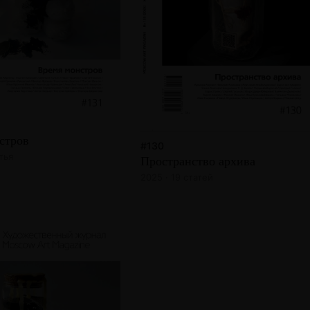
стров
#130
тья
Пространство архива
2025 · 19 статей