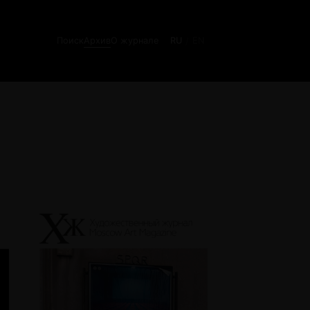
Поиск
Архив
О журнале
RU
EN
/