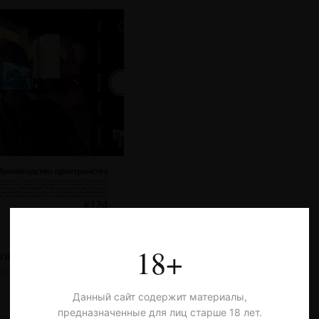
18+
тво пространства
тья
Данный сайт содержит материалы,
предназначенные для лиц старше 18 лет.