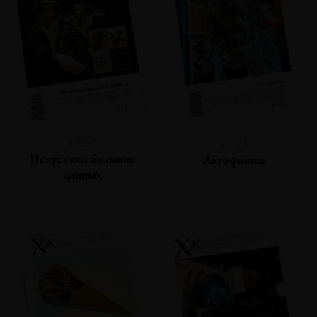
№127
№126
Искусство больших
Автофикшн
данных