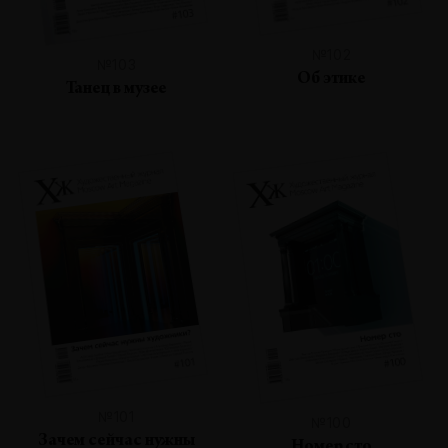
№102
№103
Об этике
Танец в музее
№101
№100
Зачем сейчас нужны