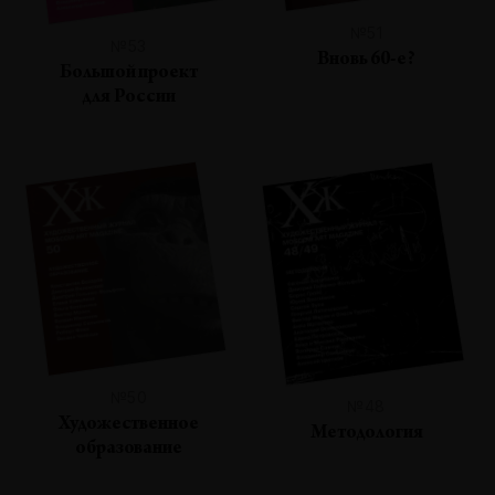
№51
№53
Вновь 60-е?
Большой проект
для России
№50
№48
Художественное
Методология
образование