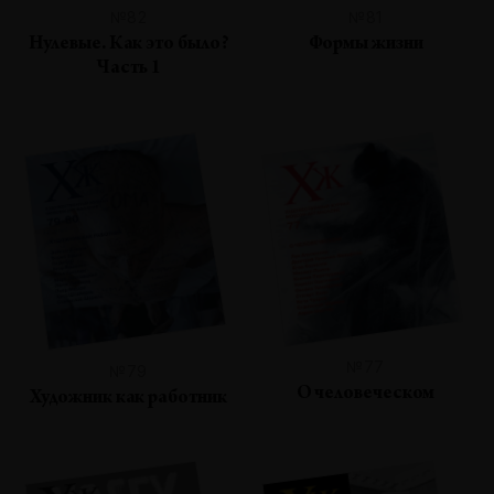
№82
№81
Нулевые. Как это было?
Формы жизни
Часть 1
№77
№79
О человеческом
Художник как работник