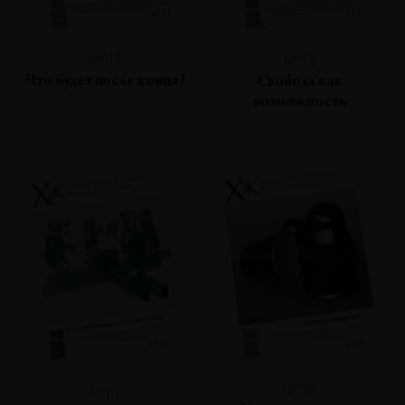
№113
№112
Что будет после конца?
Свобода как
возможность
№110
№111