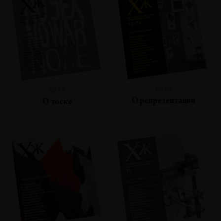
№73
№75
О репрезентации
О тоске