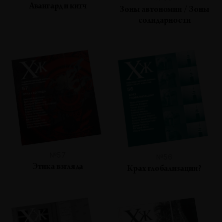
Авангард и китч
Зоны автономии / Зоны
солидарности
№57
№56
Этика взгляда
Крах глобализации?