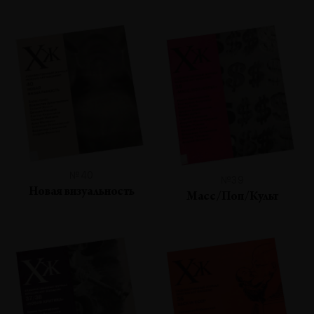
№40
№39
Новая визуальность
Масс/Поп/Культ