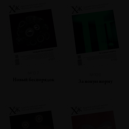
№107
№106
Новый беспорядок
За новую норму