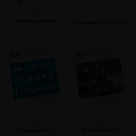
№93
№92
Критика критики
Глоссарий 10-х. Часть 2
№90
№91
Верность месту
Глоссарий 10-х