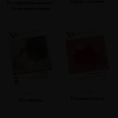
Кризис суждения
Ре-территориализация /
Ре-материализация
№108
№109
Политика чувств
Постправда