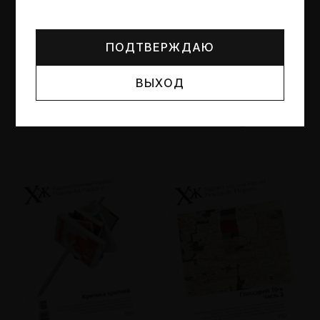
Могут упоминаться лица и организации, признанные
иноагентами или нежелательными в РФ —
реестр
Минюста
.
ПОДТВЕРЖДАЮ
ВЫХОД
№95
№94
Другие пространства
Об образе