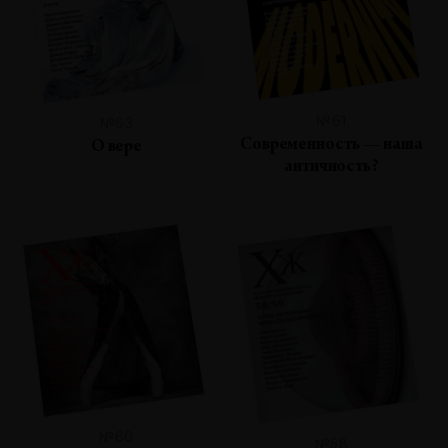
№61
№63
Современность — наша
О вере
античность?
№60
№58