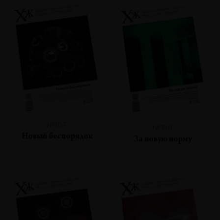
№107
№106
Новый беспорядок
За новую норму