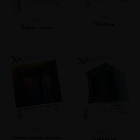
№102
№103
Об этике
Танец в музее
№101
№100
Зачем сейчас нужны