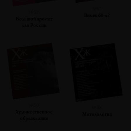
№51
№53
Вновь 60-е?
Большой проект
для России
№50
№48
Художественное
Методология
образование