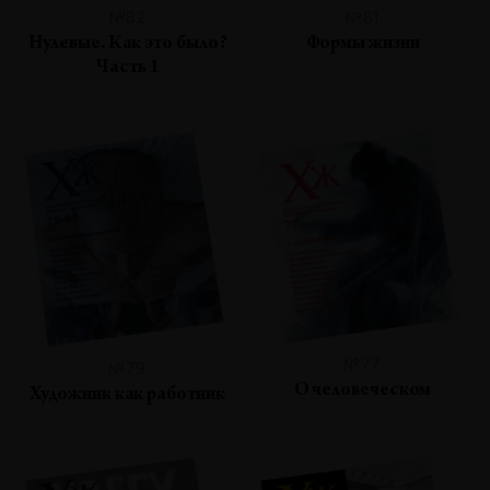
№82
№81
Нулевые. Как это было?
Формы жизни
Часть 1
№77
№79
О человеческом
Художник как работник