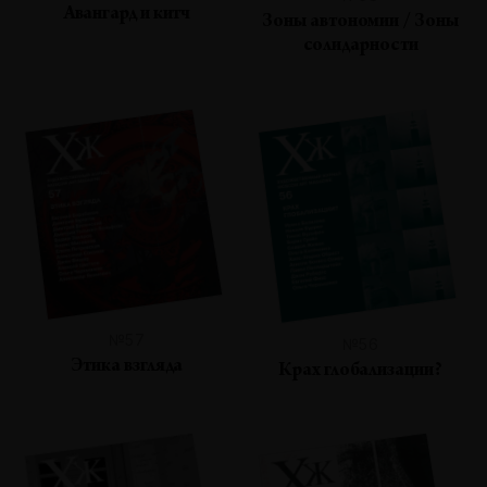
Авангард и китч
Зоны автономии / Зоны
солидарности
№57
№56
Этика взгляда
Крах глобализации?