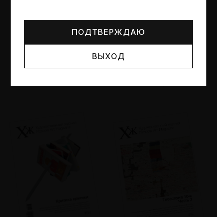
Могут упоминаться лица и организации, признанные
иноагентами или нежелательными в РФ —
реестр
Минюста
.
ПОДТВЕРЖДАЮ
ВЫХОД
№95
№94
Другие пространства
Об образе