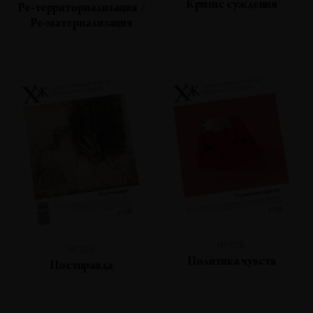
Кризис суждения
Ре-территориализация /
Ре-материализация
№108
№109
Политика чувств
Постправда