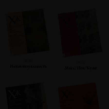
№40
№39
Новая визуальность
Масс/Поп/Культ