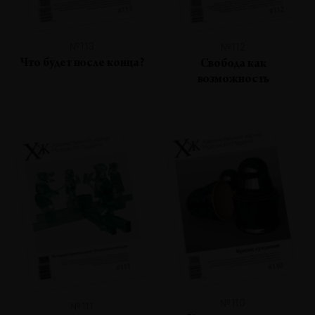
№113
№112
Что будет после конца?
Свобода как
возможность
№110
№111