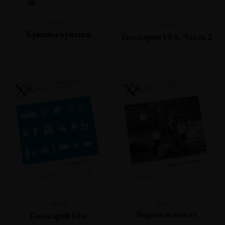
№93
№92
Критика критики
Глоссарий 10-х. Часть 2
№90
№91
Верность месту
Глоссарий 10-х