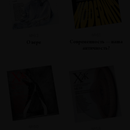
№61
№63
Современность — наша
О вере
античность?
№60
№58