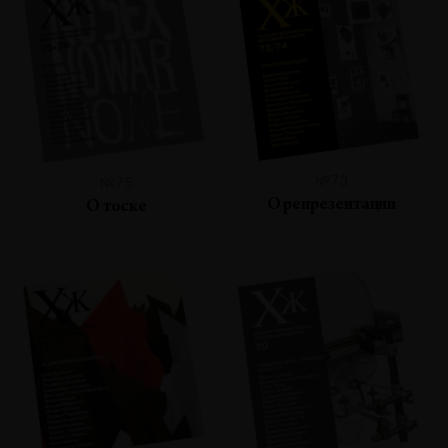
№73
№75
О репрезентации
О тоске