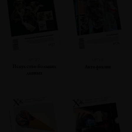
№127
№126
Искусство больших
Автофикшн
данных