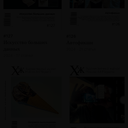
#127
#126
Искусство больших
Автофикшн
данных
2024 · 21 статья
2024 · 17 статей