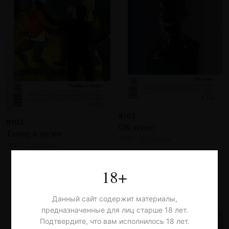
#102
#103
Об этике
Танец в музее
2017 · 23 статьи
2017 · 21 статья
18+
Данный сайт содержит материалы,
предназначенные для лиц старше 18 лет.
Подтвердите, что вам исполнилось 18 лет.