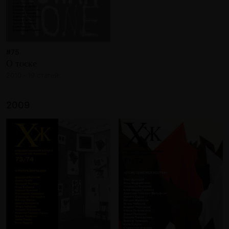
#75
О тоске
2010 · 19 статей
2009