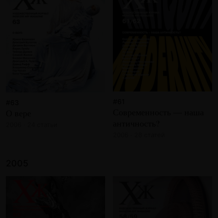
#61
#63
Современность — наша
О вере
античность?
2006 · 24 статьи
2006 · 28 статей
2005