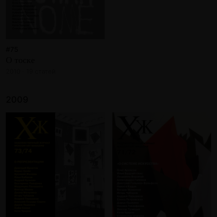
#75
О тоске
2010 · 19 статей
2009