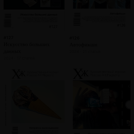
#127
#126
Искусство больших
Автофикшн
данных
2024 · 21 статья
2024 · 17 статей