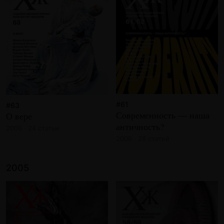
#61
#63
Современность — наша
О вере
античность?
2006 · 24 статьи
2006 · 28 статей
2005