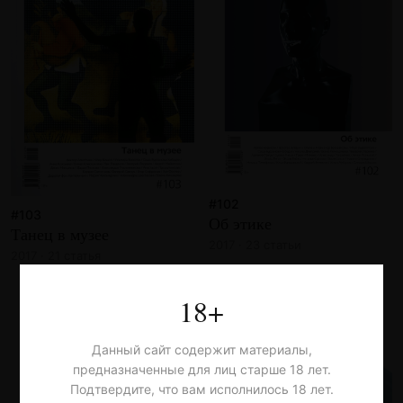
#102
#103
Об этике
Танец в музее
2017 · 23 статьи
2017 · 21 статья
18+
Данный сайт содержит материалы,
предназначенные для лиц старше 18 лет.
Подтвердите, что вам исполнилось 18 лет.