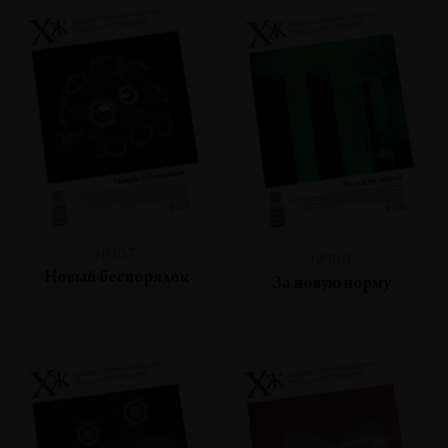
№107
№106
Новый беспорядок
За новую норму