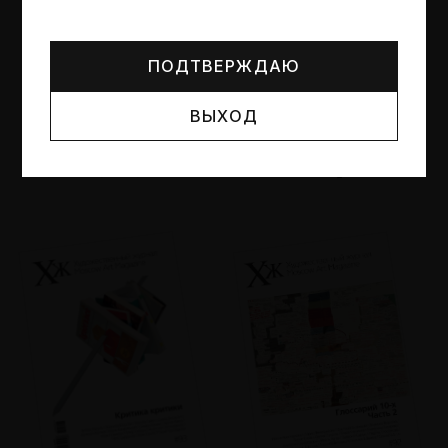
Могут упоминаться лица и организации, признанные
иноагентами или нежелательными в РФ —
реестр
Минюста
.
ПОДТВЕРЖДАЮ
ВЫХОД
№95
№94
Другие пространства
Об образе