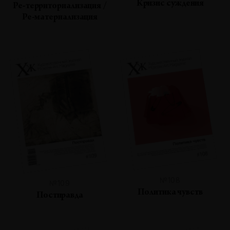
Кризис суждения
Ре-территориализация /
Ре-материализация
№108
№109
Политика чувств
Постправда