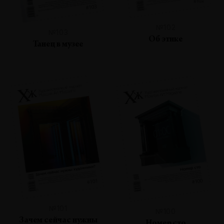
№102
№103
Об этике
Танец в музее
№101
№100
Зачем сейчас нужны