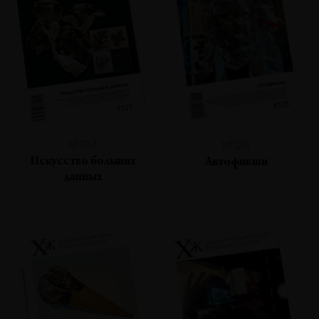
№127
№126
Искусство больших
Автофикшн
данных