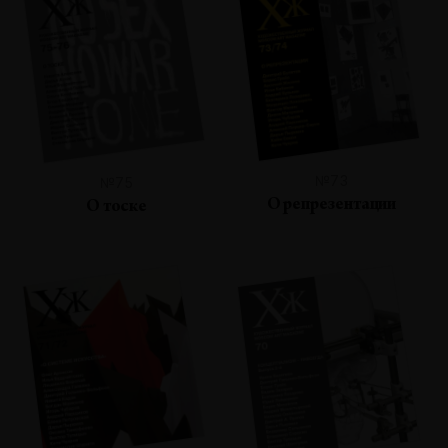
№73
№75
О репрезентации
О тоске