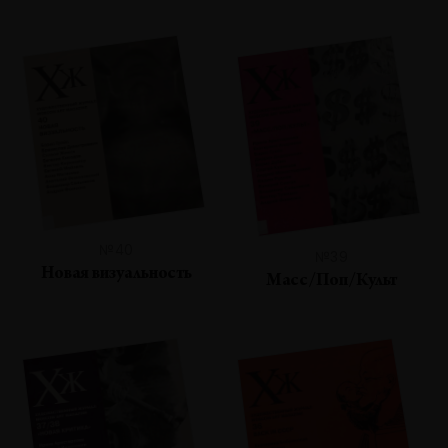
№40
№39
Новая визуальность
Масс/Поп/Культ