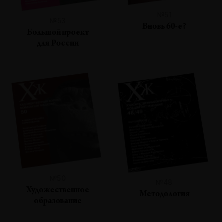
№51
№53
Вновь 60-е?
Большой проект
для России
№50
№48
Художественное
Методология
образование