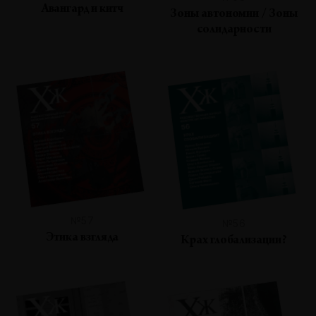
Авангард и китч
Зоны автономии / Зоны
солидарности
№57
№56
Этика взгляда
Крах глобализации?