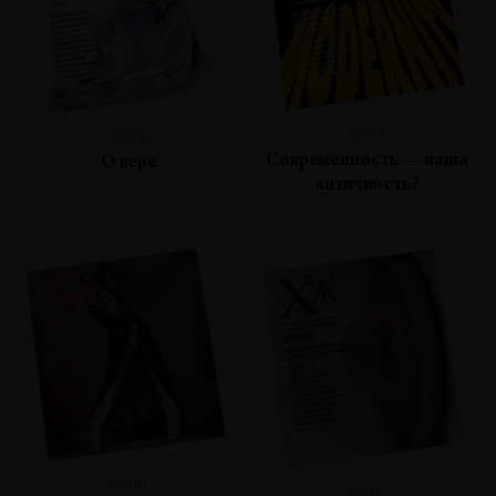
№61
№63
Современность — наша
О вере
античность?
№60
№58