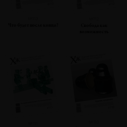
№113
№112
Что будет после конца?
Свобода как
возможность
№110
№111