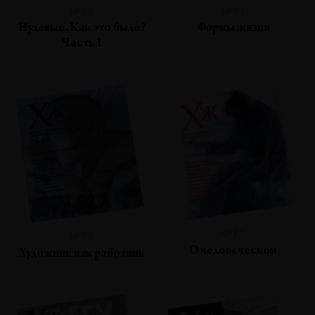
№82
№81
Нулевые. Как это было?
Формы жизни
Часть 1
№77
№79
О человеческом
Художник как работник