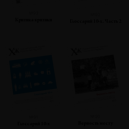
№93
№92
Критика критики
Глоссарий 10-х. Часть 2
№90
№91
Верность месту
Глоссарий 10-х