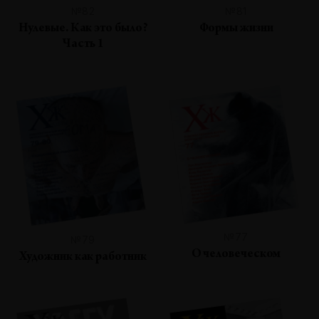
№82
№81
Нулевые. Как это было?
Формы жизни
Часть 1
№77
№79
О человеческом
Художник как работник