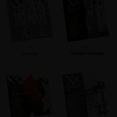
№73
№75
О репрезентации
О тоске