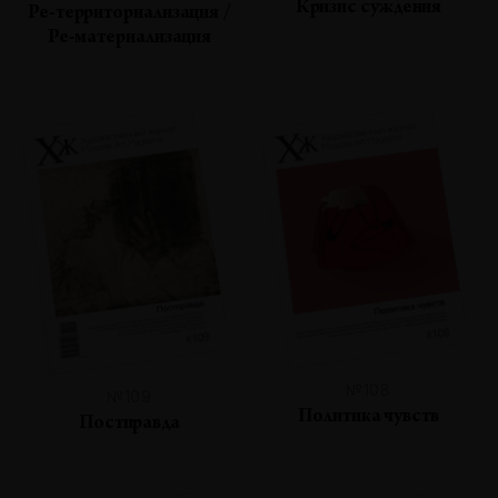
Кризис суждения
Ре-территориализация /
Ре-материализация
№108
№109
Политика чувств
Постправда