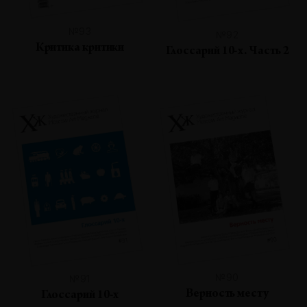
№93
№92
Критика критики
Глоссарий 10-х. Часть 2
№90
№91
Верность месту
Глоссарий 10-х