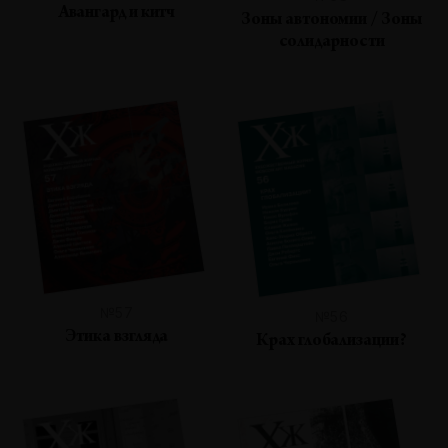
Авангард и китч
Зоны автономии / Зоны
солидарности
№57
№56
Этика взгляда
Крах глобализации?