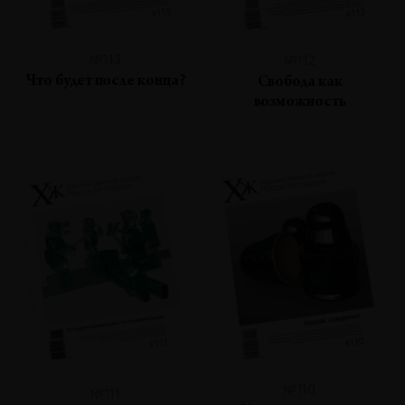
№113
№112
Что будет после конца?
Свобода как
возможность
№110
№111