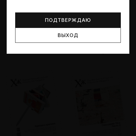
Могут упоминаться лица и организации, признанные
иноагентами или нежелательными в РФ —
реестр
Минюста
.
ПОДТВЕРЖДАЮ
ВЫХОД
№95
№94
Другие пространства
Об образе