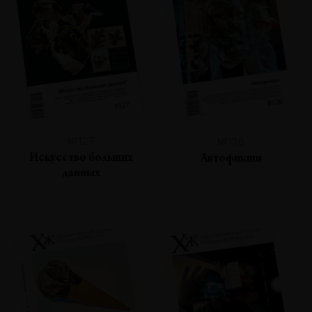
№127
№126
Искусство больших
Автофикшн
данных