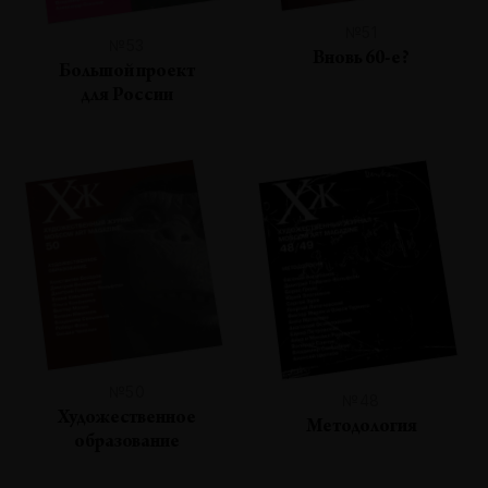
№51
№53
Вновь 60-е?
Большой проект
для России
№50
№48
Художественное
Методология
образование