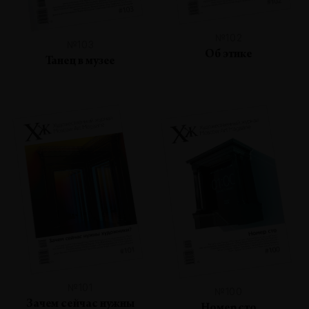
№102
№103
Об этике
Танец в музее
№101
№100
Зачем сейчас нужны