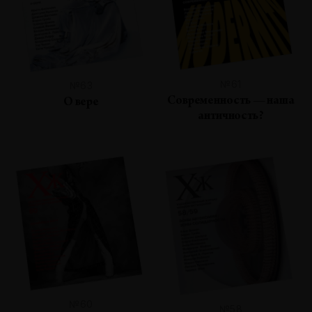
№61
№63
Современность — наша
О вере
античность?
№60
№58