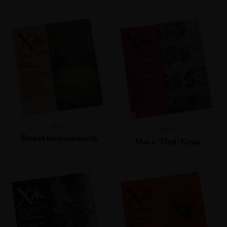
№40
№39
Новая визуальность
Масс/Поп/Культ