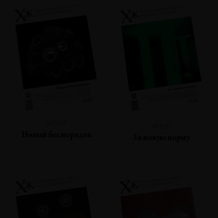
№107
№106
Новый беспорядок
За новую норму