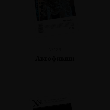
№126
Автофикшн