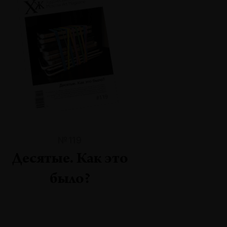
№119
Десятые. Как это
было?