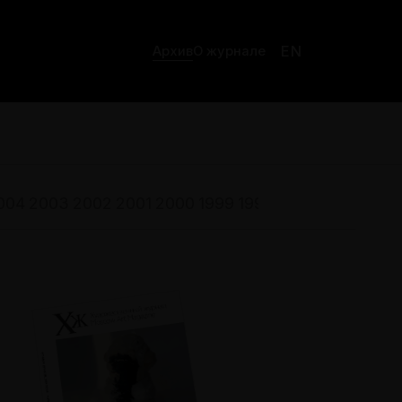
EN
Архив
О журнале
004
2003
2002
2001
2000
1999
1998
1997
1996
1995