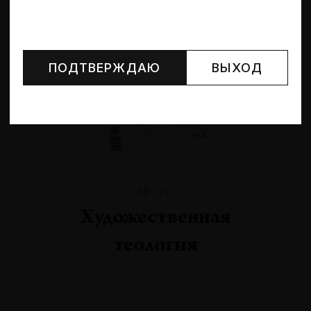
Могут упоминаться лица и организации, признанные
иноагентами или нежелательными в РФ —
реестр
Минюста
.
ПОДТВЕРЖДАЮ
ВЫХОД
№120
Художественная
теология