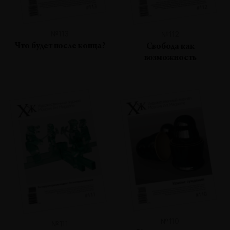
№113
№112
Что будет после конца?
Свобода как
возможность
№110
№111