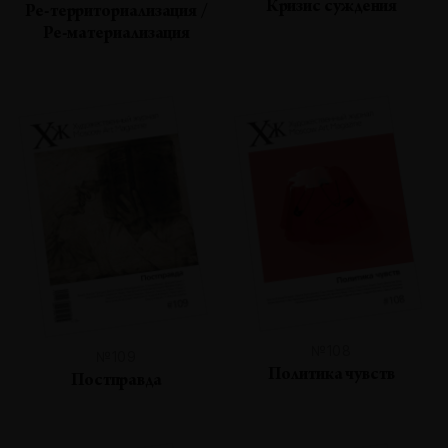
Кризис суждения
Ре-территориализация /
Ре-материализация
№108
№109
Политика чувств
Постправда