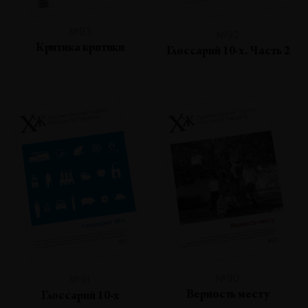
№93
№92
Критика критики
Глоссарий 10-х. Часть 2
№90
№91
Верность месту
Глоссарий 10-х