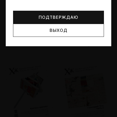
Могут упоминаться лица и организации, признанные
иноагентами или нежелательными в РФ —
реестр
Минюста
.
ПОДТВЕРЖДАЮ
ВЫХОД
№95
№94
Другие пространства
Об образе