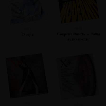
№61
№63
Современность — наша
О вере
античность?
№60
№58