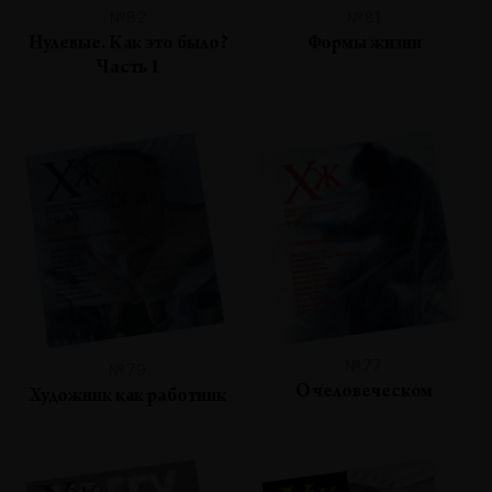
№82
№81
Нулевые. Как это было?
Формы жизни
Часть 1
№77
№79
О человеческом
Художник как работник