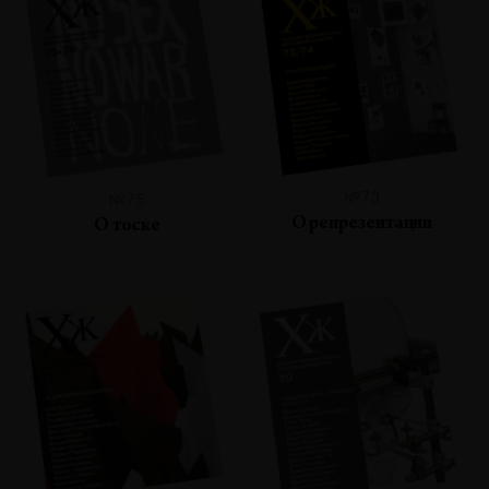
№73
№75
О репрезентации
О тоске