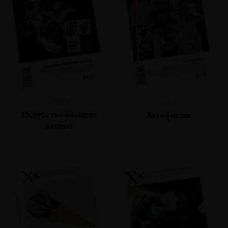
№127
№126
Искусство больших
Автофикшн
данных