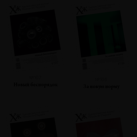
№107
№106
Новый беспорядок
За новую норму