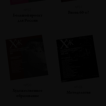
№51
№53
Вновь 60-е?
Большой проект
для России
№50
№48
Художественное
Методология
образование