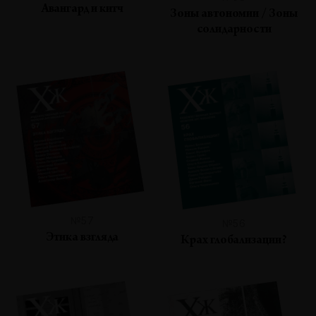
Авангард и китч
Зоны автономии / Зоны
солидарности
№57
№56
Этика взгляда
Крах глобализации?