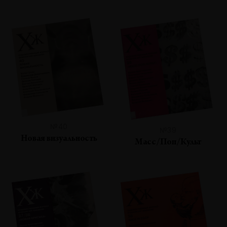
№40
№39
Новая визуальность
Масс/Поп/Культ