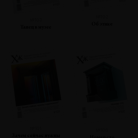
№102
№103
Об этике
Танец в музее
№101
№100
Зачем сейчас нужны