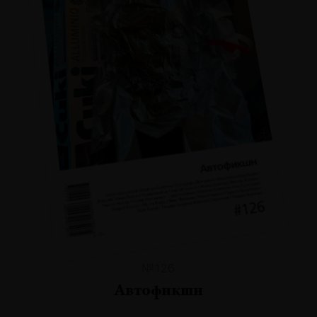
№126
Автофикшн