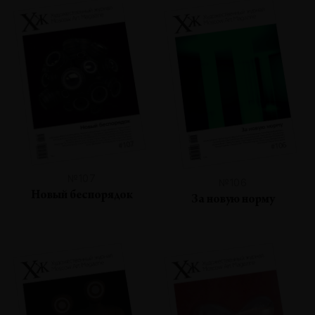
№107
№106
Новый беспорядок
За новую норму