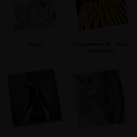
№61
№63
Современность — наша
О вере
античность?
№60
№58