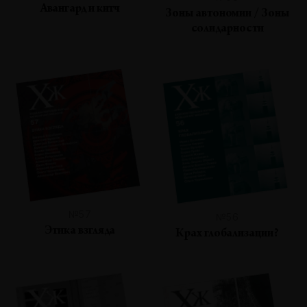
Авангард и китч
Зоны автономии / Зоны
солидарности
№57
№56
Этика взгляда
Крах глобализации?