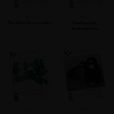
№113
№112
Что будет после конца?
Свобода как
возможность
№110
№111