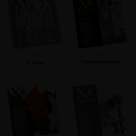
№73
№75
О репрезентации
О тоске