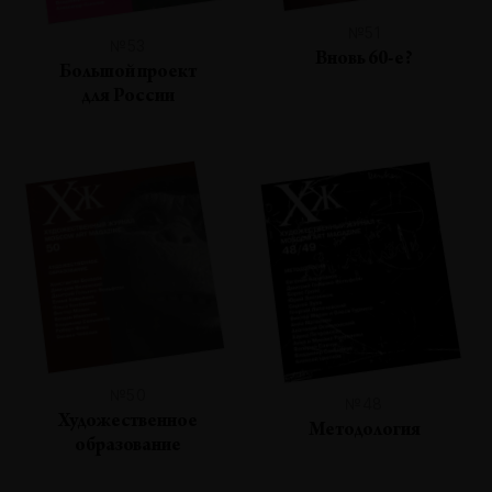
№51
№53
Вновь 60-е?
Большой проект
для России
№50
№48
Художественное
Методология
образование