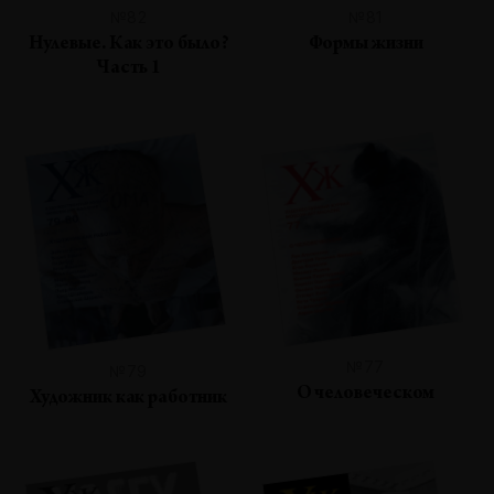
№82
№81
Нулевые. Как это было?
Формы жизни
Часть 1
№77
№79
О человеческом
Художник как работник