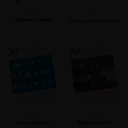
№93
№92
Критика критики
Глоссарий 10-х. Часть 2
№90
№91
Верность месту
Глоссарий 10-х