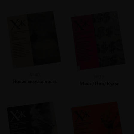
№40
№39
Новая визуальность
Масс/Поп/Культ