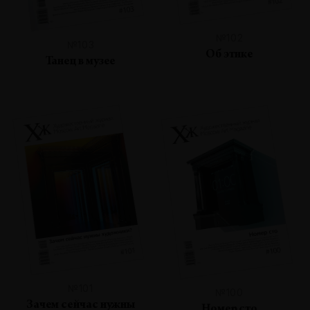
№102
№103
Об этике
Танец в музее
№101
№100
Зачем сейчас нужны