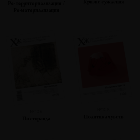
Кризис суждения
Ре-территориализация /
Ре-материализация
№108
№109
Политика чувств
Постправда