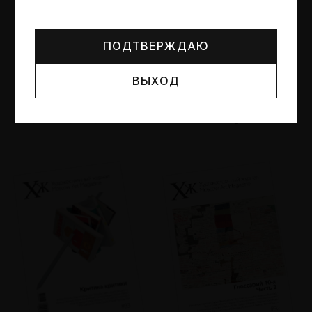
Могут упоминаться лица и организации, признанные
иноагентами или нежелательными в РФ —
реестр
Минюста
.
ПОДТВЕРЖДАЮ
ВЫХОД
№95
№94
Другие пространства
Об образе