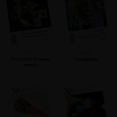
№127
№126
Искусство больших
Автофикшн
данных