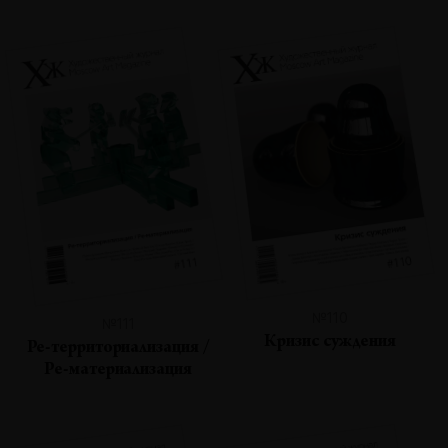
№110
№111
Кризис суждения
Ре-территориализация /
Ре-материализация