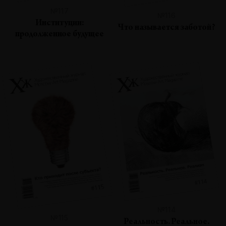
№117
№116
Институции:
Что называется заботой?
продолженное будущее
№114
№115
Реальность. Реальное.