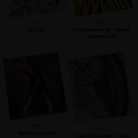
№61
№63
Современность — наша
О вере
античность?
№60
№58
Авангард и китч
Зоны автономии / Зоны