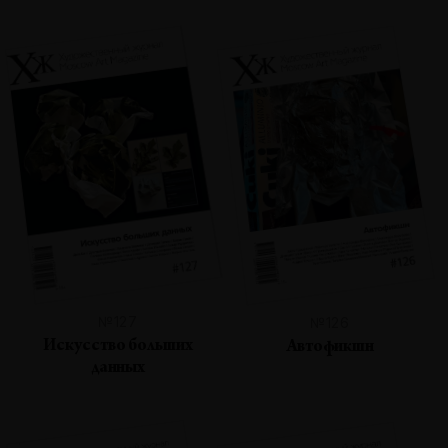
№127
№126
Искусство больших
Автофикшн
данных