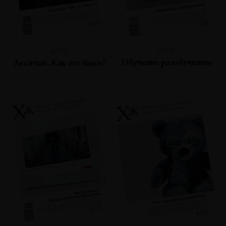
№118
№119
Обучение разобучению
Десятые. Как это было?