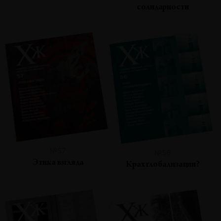
солидарности
№57
№56
Этика взгляда
Крах глобализации?