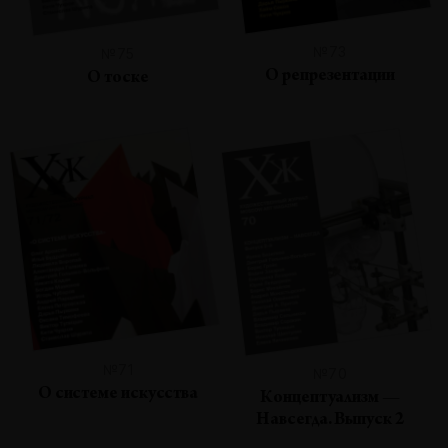
№73
№75
О репрезентации
О тоске
№71
№70
О системе искусства
Концептуализм —
Навсегда. Выпуск 2