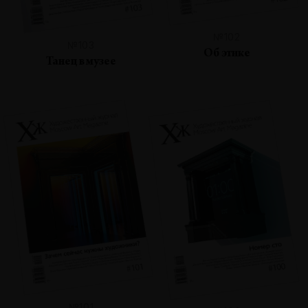
№102
№103
Об этике
Танец в музее
№101