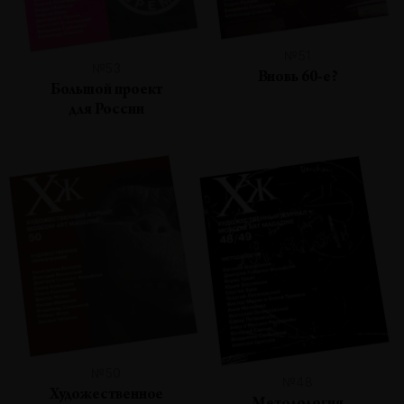
№51
№53
Вновь 60-е?
Большой проект
для России
№50
№48
Художественное