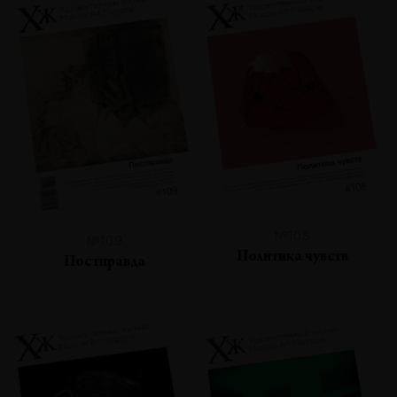
№108
№109
Политика чувств
Постправда