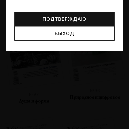
Могут упоминаться лица и организации, признанные
иноагентами или нежелательными в РФ —
реестр
Минюста
.
ПОДТВЕРЖДАЮ
ВЫХОД
№96
№97
Природное и цифровое
Душа и форма