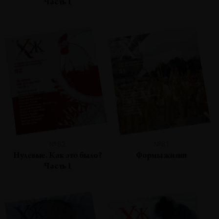
Часть 1
№82
№81
Нулевые. Как это было?
Формы жизни
Часть 1