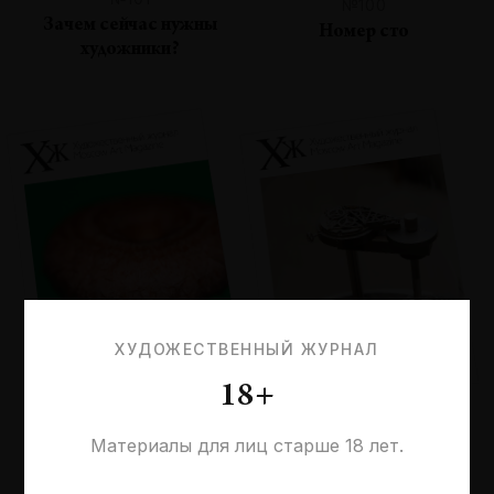
№100
Зачем сейчас нужны
Номер сто
художники?
ХУДОЖЕСТВЕННЫЙ ЖУРНАЛ
18+
№99
№98
Материалы для лиц старше 18 лет.
Планетарность
Время современности