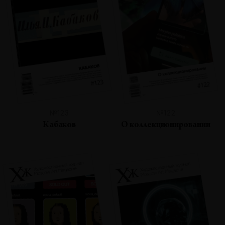
№123
№122
Кабаков
О коллекционировании