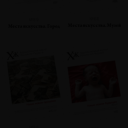
№88
№89
Места искусства. Музей
Места искусства. Город
№86