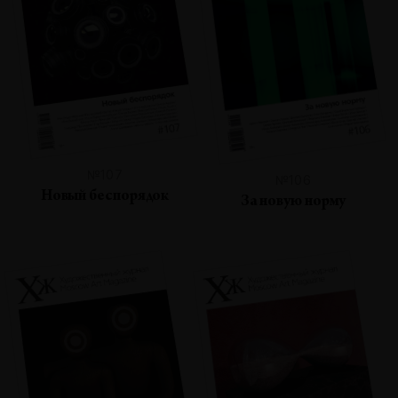
№107
№106
Новый беспорядок
За новую норму