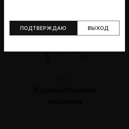
Могут упоминаться лица и организации, признанные
иноагентами или нежелательными в РФ —
реестр
Минюста
.
ПОДТВЕРЖДАЮ
ВЫХОД
№120
Художественная
теология