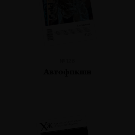
№126
Автофикшн