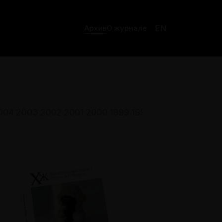
EN
Архив
О журнале
004
2003
2002
2001
2000
1999
1998
1997
1996
1995