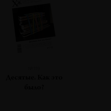
№119
Десятые. Как это
было?