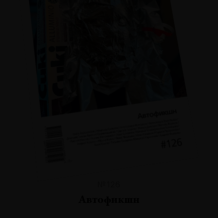
№126
Автофикшн