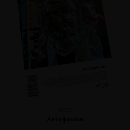
№126
Автофикшн