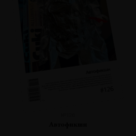
№126
Автофикшн