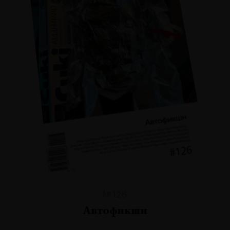
№126
Автофикшн