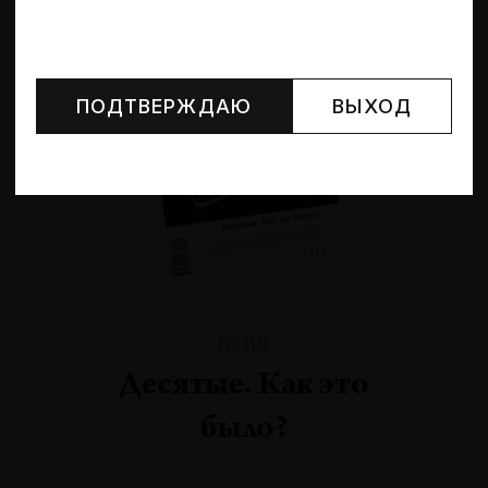
Могут упоминаться лица и организации, признанные
иноагентами или нежелательными в РФ —
реестр
Минюста
.
ПОДТВЕРЖДАЮ
ВЫХОД
№119
Десятые. Как это
было?