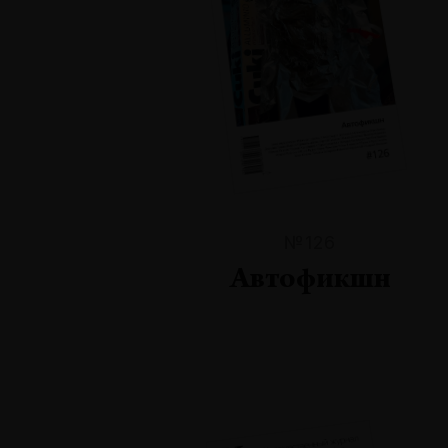
№126
Автофикшн