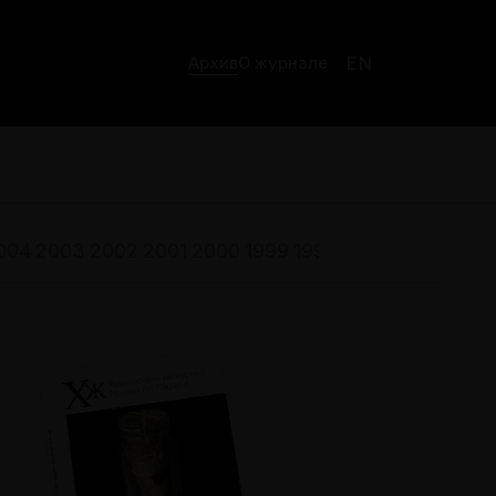
EN
Архив
О журнале
004
2003
2002
2001
2000
1999
1998
1997
1996
1995