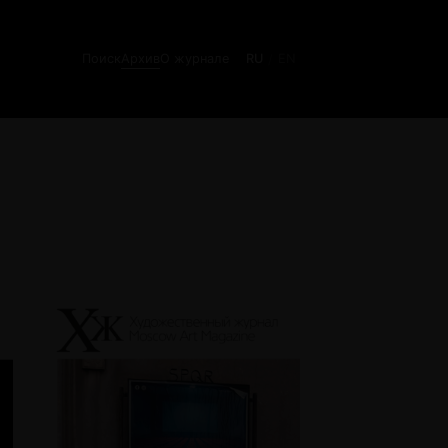
Поиск
Архив
О журнале
RU
EN
/