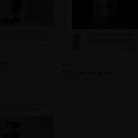
стров
#130
тья
Пространство архива
2025 · 19 статей