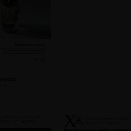
ическое
атей