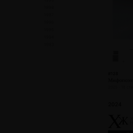
1998
1997
1996
1995
1994
1993
#128
Мифопоэт
2025 · 18 ст
2024