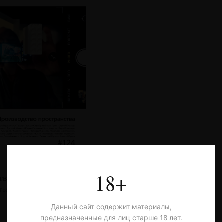
18+
тво пространства
тья
Данный сайт содержит материалы,
предназначенные для лиц старше 18 лет.