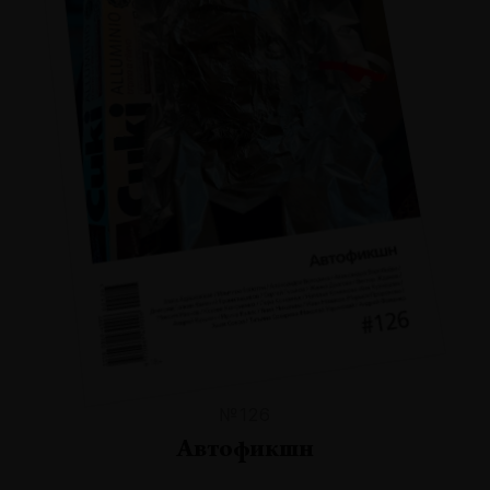
№126
Автофикшн