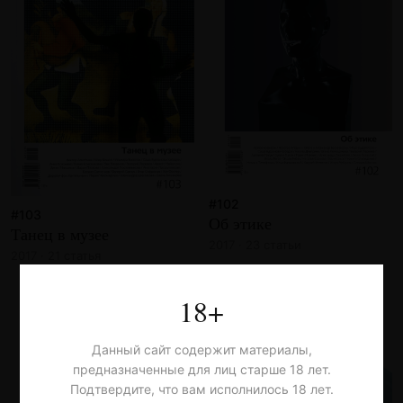
#102
#103
Об этике
Танец в музее
2017 · 23 статьи
2017 · 21 статья
18+
Данный сайт содержит материалы,
предназначенные для лиц старше 18 лет.
Подтвердите, что вам исполнилось 18 лет.