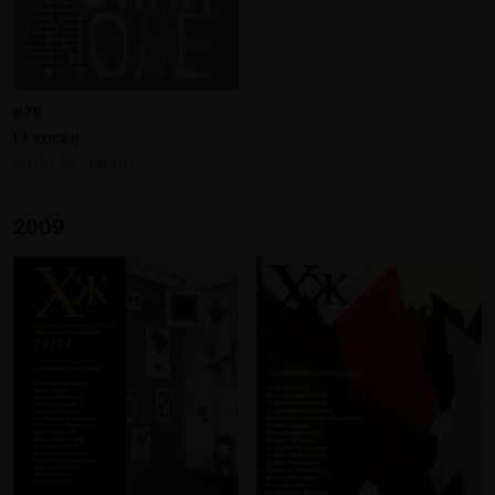
#75
О тоске
2010 · 19 статей
2009