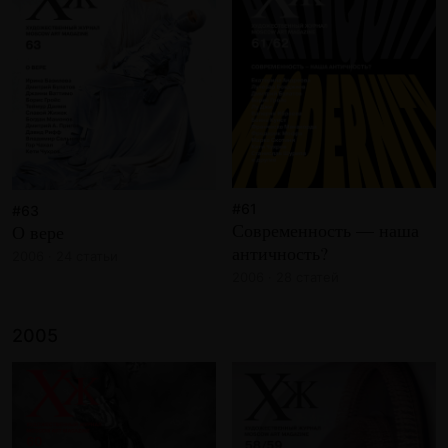
#61
#63
Современность — наша
О вере
античность?
2006 · 24 статьи
2006 · 28 статей
2005