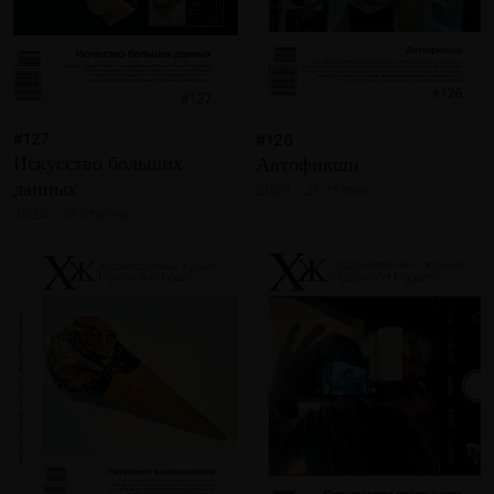
#127
#126
Искусство больших
Автофикшн
данных
2024 · 21 статья
2024 · 17 статей