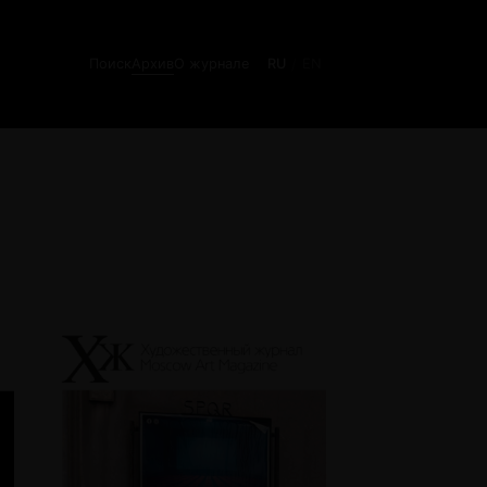
Поиск
Архив
О журнале
RU
EN
/