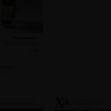
ическое
атей