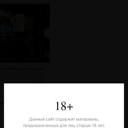
18+
тво пространства
тья
Данный сайт содержит материалы,
предназначенные для лиц старше 18 лет.