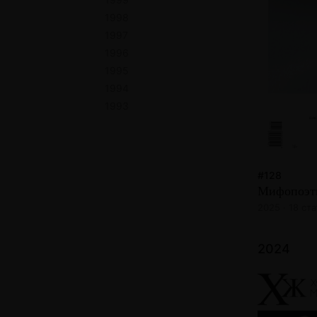
1998
1997
1996
1995
1994
1993
#128
Мифопоэт
2025 · 18 ст
2024