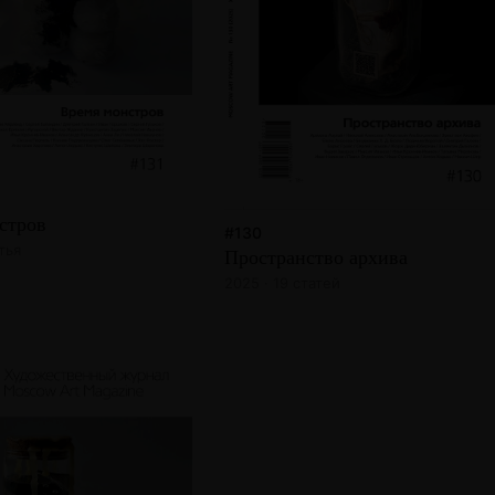
стров
#130
тья
Пространство архива
2025 · 19 статей