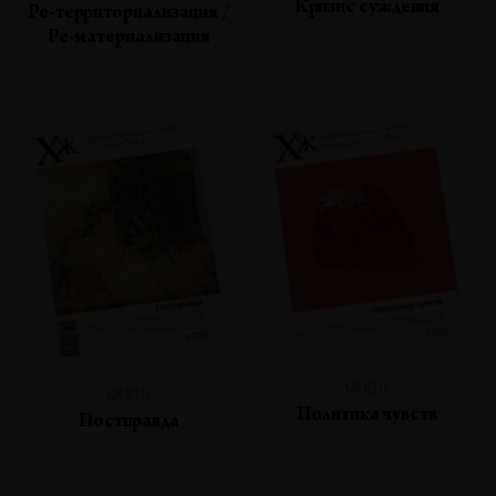
Кризис суждения
Ре-территориализация /
Ре-материализация
№108
№109
Политика чувств
Постправда