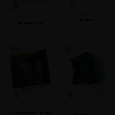
№102
№103
Об этике
Танец в музее
№101
№100
Зачем сейчас нужны