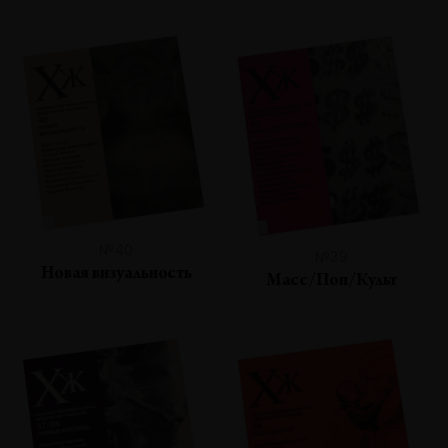
№40
№39
Новая визуальность
Масс/Поп/Культ