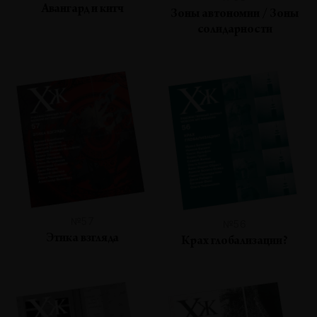
Авангард и китч
Зоны автономии / Зоны
солидарности
№57
№56
Этика взгляда
Крах глобализации?