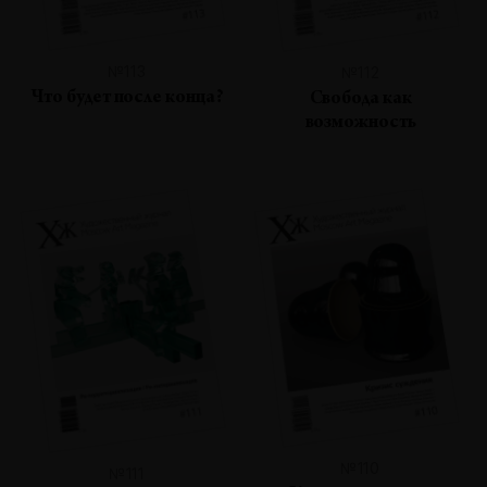
№113
№112
Что будет после конца?
Свобода как
возможность
№110
№111