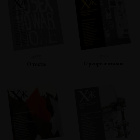
№73
№75
О репрезентации
О тоске