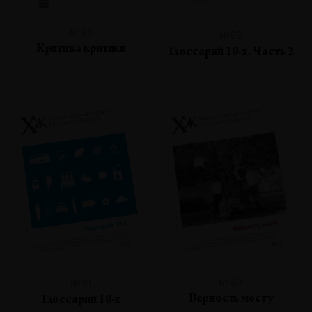
№93
№92
Критика критики
Глоссарий 10-х. Часть 2
№90
№91
Верность месту
Глоссарий 10-х