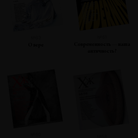
№61
№63
Современность — наша
О вере
античность?
№60
№58