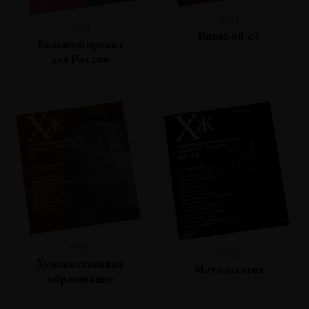
№51
№53
Вновь 60-е?
Большой проект
для России
№50
№48
Художественное
Методология
образование