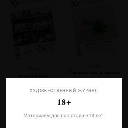
№96
№97
Природное и цифровое
Душа и форма
ХУДОЖЕСТВЕННЫЙ ЖУРНАЛ
18+
Материалы для лиц старше 18 лет.