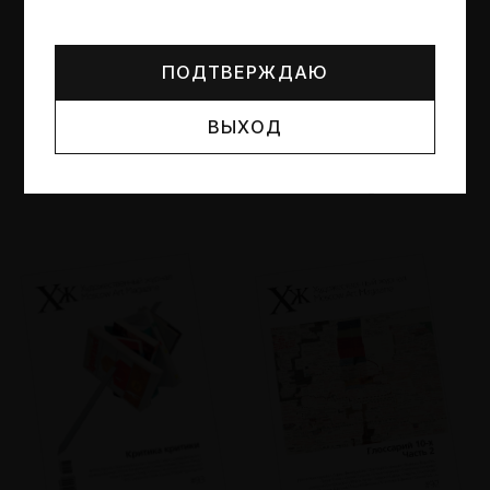
Могут упоминаться лица и организации, признанные
иноагентами или нежелательными в РФ —
реестр
Минюста
.
ПОДТВЕРЖДАЮ
ВЫХОД
№95
№94
Другие пространства
Об образе