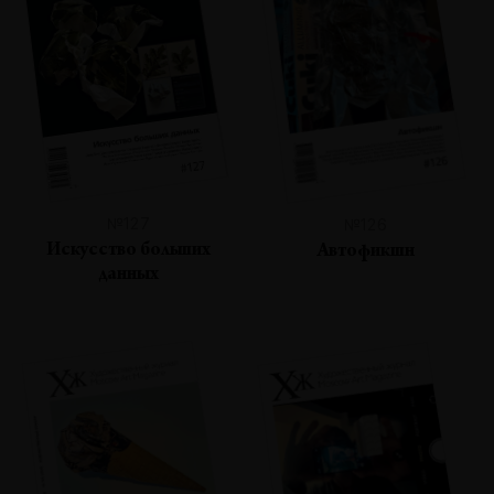
№127
№126
Искусство больших
Автофикшн
данных