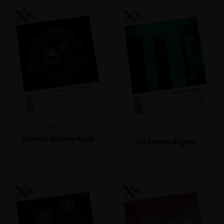
№107
№106
Новый беспорядок
За новую норму