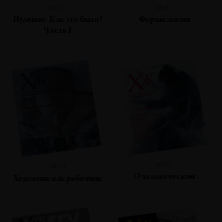
№82
№81
Нулевые. Как это было?
Формы жизни
Часть 1
№77
№79
О человеческом
Художник как работник